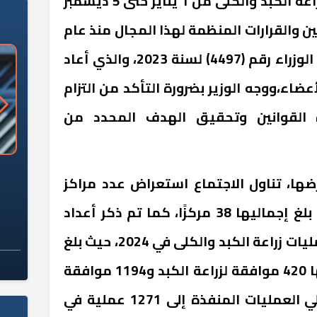
حيث تم تناول أعداد عمليات زراعة الكبد والكلى من 1 يناير حتى 5 ديسمبر
انين والقرارات المنظمة لهذا المجال منذ عام
2010 وحتى قرار رئيس مجلس الوزراء رقم (4497) لسنة 2023، والذي أعاد
أعضاء،ووجه الوزير بضرورة التأكد من التزام
 القوانين وتحقيق الهدف المحدد من
«وزارة الآثار»: العُثور على 10 توابيت
سلامة الغذاء: 285 ألف طن صادرات
رضها، تناول الاجتماع استعراض عدد مراكز
 مقبرة "باكي"
غذائية في أسبوع
زراعة الأعضاء في مصر، والتي بلغ إجماليها 38 مركزًا، كما تم ذكر أعداد
الموافقات التي تم منحها لعمليات زراعة الكبد والكلى في 2024، حيث بلغ
إجمالي الموافقات 1614، منها 420 موافقة لزراعة الكبد و1194 موافقة
لزراعة الكلى، كما وصل إجمالي العمليات المنفذة إلى 1271 عملية في