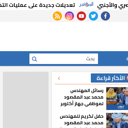
جنبي
تعديلات جديدة على عمليات التخصيم والت
rss feed
instagram
youtube
twitter
facebook
بحث
الأكثر قراءة
رسائل المهندس
محمد عبد المقصود
لموظفي جهاز أكتوبر
الجديدة: «هزعل لو
حفل تكريم للمهندس
مشيت والمدينة
محمد عبد المقصود
رجعت للخلف»