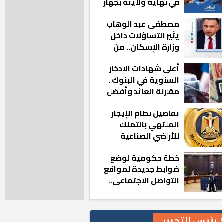
في نهاية ولايته بجهاز
مدينة أكتوبر الجديدة
مصطفى عبد الوهاب
يثير التساؤلات داخل
وزارة الإسكان.. من
أين تأتيه كل هذه
أعلى شهادات الادخار
المناصب؟
السنوية في البنوك..
مقارنة العائد وأفضل
الخيارات
تفاصيل نظام الإيجار
المنتهي بالتملك
للأراضي الصناعية
خطة حكومية لوضع
ضوابط جديدة لمواقع
التواصل الاجتماعي..
تعرف على التفاصيل
رئيس التحرير