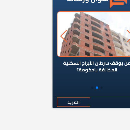
ن يوقف سرطان الأبراج السكنية
«المؤشر» يطرح السؤال ا
المخالفة ياحكومة؟
كان اختيار خريج معهد ال
رمضان وزيرًا للإسكان قرارًا
المزيد