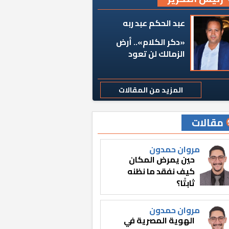
عبد الحكم عبد ربه
«دكر الكلام».. أرض
الزمالك لن تعود
المزيد من المقالات
مقالات
مروان حمدون
حين يمرض المكان
كيف نفقد ما نظنه
ثابتًا؟
مروان حمدون
الهوية المصرية في