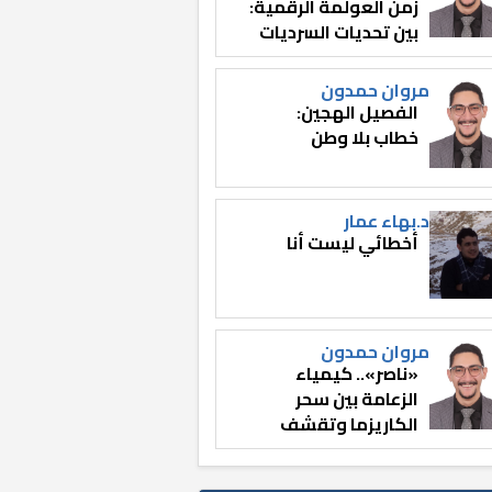
زمن العولمة الرقمية:
بين تحديات السرديات
وصناعة الوعي
مروان حمدون
الفصيل الهجين:
خطاب بلا وطن
د.بهاء عمار
أخطائي ليست أنا
مروان حمدون
«ناصر».. كيمياء
الزعامة بين سحر
الكاريزما وتقشف
الثائر