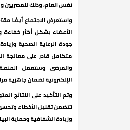
نفس العام، وذلك للمصريين وال
واستعرض الاجتماع أيضًا مقتر
الأعضاء بشكل أكثر كفاءة 
جودة الرعاية الصحية وزيادة
متكامل قادر على معالجة البي
«المؤشر» يطرح 
والمرضى وستعمل المنصة
كان اختيار خري
رمضان وزيرًا للإ
الإلكترونية لضمان جاهزية مراك
وتم التأكيد على النتائج المت
تتضمن تقليل الأخطاء وتحسين 
وزيادة الشفافية وحماية البيان