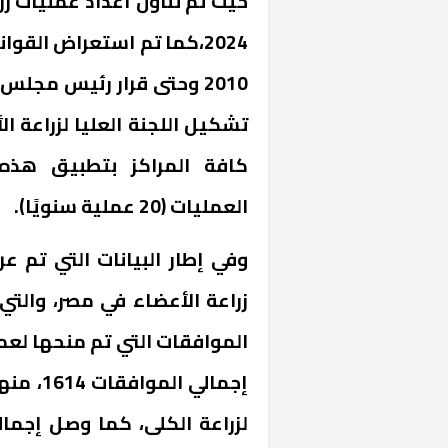
2024،كما تم استعراض القو
تشكيل اللجنة العليا لزراعة ال
كافة المراكز بتطبيق هذه
العمليات (20 عملية سنويًا).
وفي إطار البيانات التي تم ع
خشبية بفناء