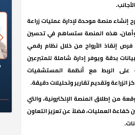
أجانب.
ح إنشاء منصة موحدة لإدارة عمليات زراعة
وأمان، هذه المنصة ستساهم في تحسين
 فرص إنقاذ الأرواح من خلال نظام رقمي
انات بدقة ويوفر إدارة شاملة للمتبرعين
السؤال الصعب: هل
لماذا تخالف الشركات العقارية
م
 على الربط مع أنظمة المستشفيات
ج معهد العاشر من
تعليمات الرئيس السيسي؟
سكان قرارًا صائبًا؟
ز الزراعة وتقديم تقارير وتحليلات دقيقة.
وقعة من إطلاق المنصة الإلكترونية، والتي
كفاءة العمليات، فضلاً عن تعزيز التعاون
ات.