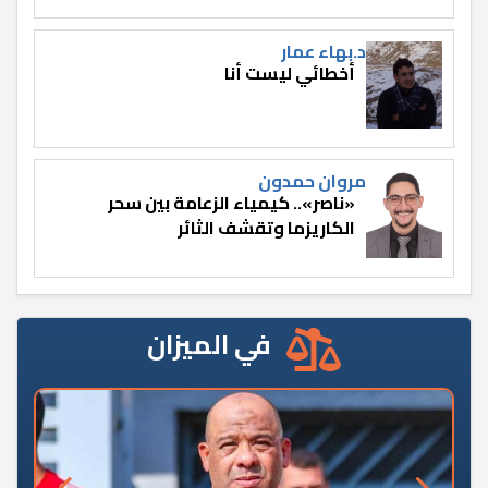
د.بهاء عمار
أخطائي ليست أنا
مروان حمدون
«ناصر».. كيمياء الزعامة بين سحر
الكاريزما وتقشف الثائر
في الميزان