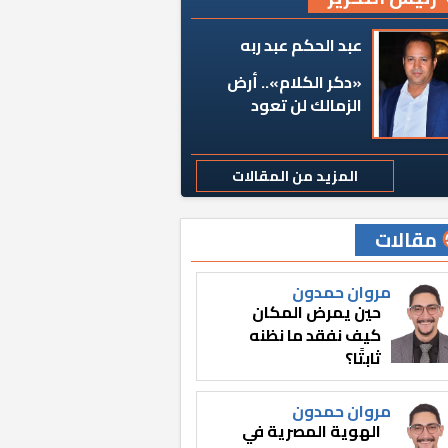
عبد الحكم عبد ربه
«دكر الكلام».. أرض
الزمالك لن تعود
المزيد من المقالات
مقالات
مروان حمدون
حين يمرض المكان
كيف نفقد ما نظنه
ثابتًا؟
مروان حمدون
الهوية المصرية في