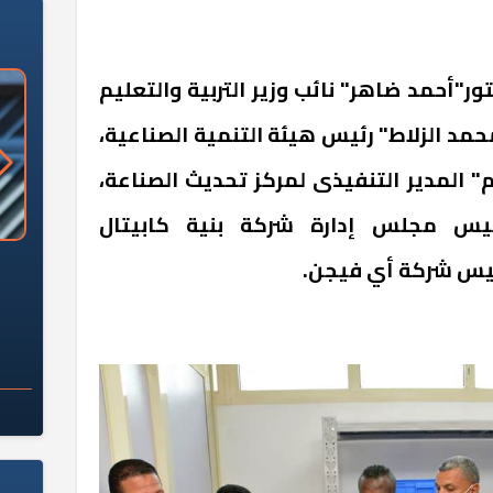
"أحمد ضاهر" نائب وزير التربية والتعليم
"محمد الزلاط" رئيس هيئة التنمية الصناعية،
 المدير التنفيذى لمركز تحديث الصناعة،
س مجلس إدارة شركة بنية كابيتال
«وزارة الآثار»: العُثور على 10 توابيت
سلامة الغذاء: 285 ألف طن صادرات
يس شركة أي فيجن.
 مقبرة "باكي"
غذائية في أسبوع