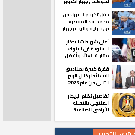
لموظفي جهاز أكتوبر
الجديدة: «هزعل لو
حفل تكريم للمهندس
مشيت والمدينة
محمد عبد المقصود
رجعت للخلف»
في نهاية ولايته بجهاز
مدينة أكتوبر الجديدة
أعلى شهادات الادخار
السنوية في البنوك..
مقارنة العائد وأفضل
الخيارات
قفزة كبيرة بصناديق
الاستثمار خلال الربع
الثاني من عام 2026
تفاصيل نظام الإيجار
المنتهي بالتملك
للأراضي الصناعية
رئيس التحرير