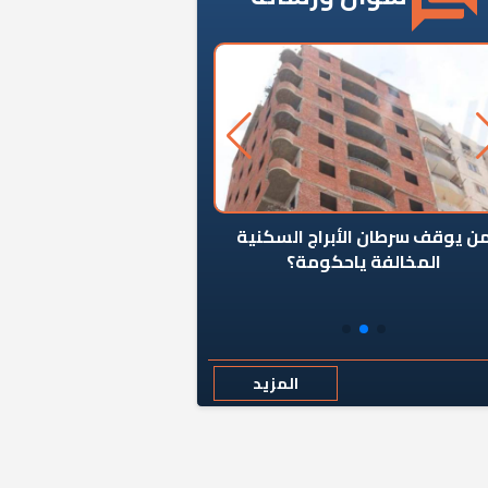
ن يوقف سرطان الأبراج السكنية
«المؤشر» يطرح السؤال ا
المخالفة ياحكومة؟
كان اختيار خريج معهد ال
رمضان وزيرًا للإسكان قرارًا
المزيد