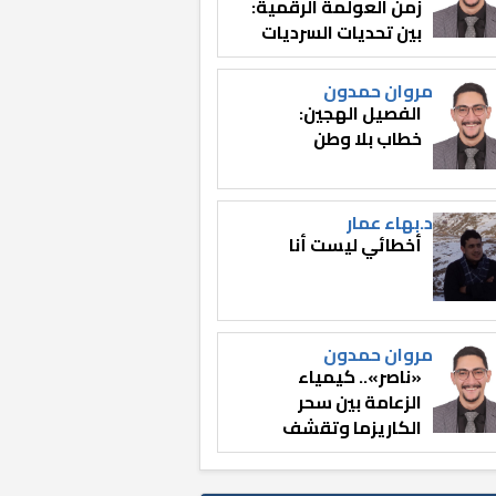
زمن العولمة الرقمية:
بين تحديات السرديات
وصناعة الوعي
مروان حمدون
الفصيل الهجين:
خطاب بلا وطن
د.بهاء عمار
أخطائي ليست أنا
مروان حمدون
«ناصر».. كيمياء
الزعامة بين سحر
الكاريزما وتقشف
الثائر