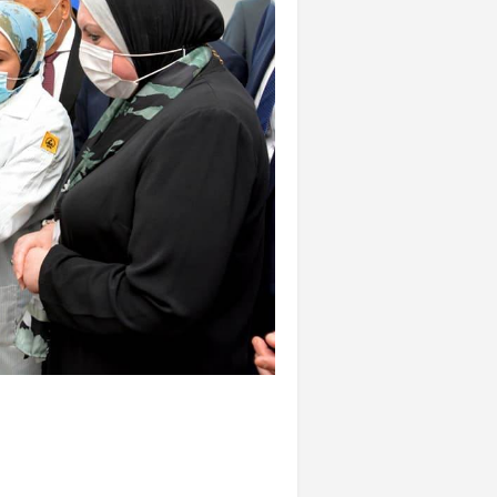
«المؤشر» يطرح 
كان اختيار خري
رمضان وزيرًا للإ