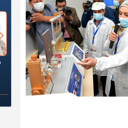
السؤال الصعب: هل
لماذا تخالف الشركات العقارية
م
ج معهد العاشر من
تعليمات الرئيس السيسي؟
سكان قرارًا صائبًا؟