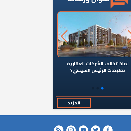
ن يوقف سرطان الأبراج السكنية
«المؤشر» يطرح السؤال ا
المخالفة ياحكومة؟
كان اختيار خريج معهد ال
رمضان وزيرًا للإسكان قرارًا
المزيد
rss feed
instagram
youtube
twitter
FACEBOOK