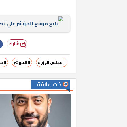
تابع موقع المؤشر علي ت
شارك
# مجلس الوزراء
# المؤشر
# م
ذات علاقة