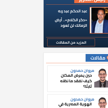
عبد الحكم عبد ربه
«دكر الكلام».. أرض
الزمالك لن تعود
المزيد من المقالات
مقالات
مروان حمدون
حين يمرض المكان
كيف نفقد ما نظنه
ثابتًا؟
مروان حمدون
الهوية المصرية في