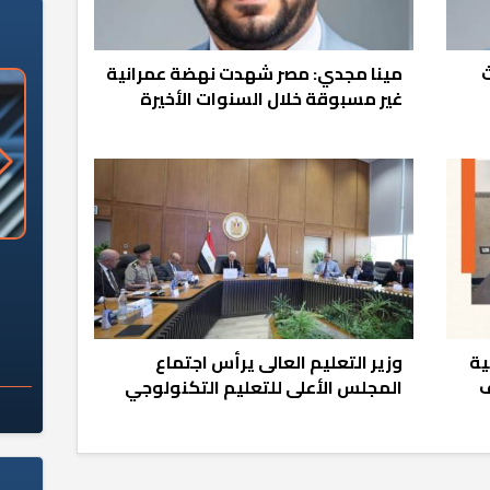
مينا مجدي: مصر شهدت نهضة عمرانية
غير مسبوقة خلال السنوات الأخيرة
«وزارة الآثار»: العُثور على 10 توابيت
سلامة الغذاء: 285 ألف طن صادرات
 مقبرة "باكي"
غذائية في أسبوع
ية
وزير التعليم العالى يرأس اجتماع
ف
المجلس الأعلى للتعليم التكنولوجي