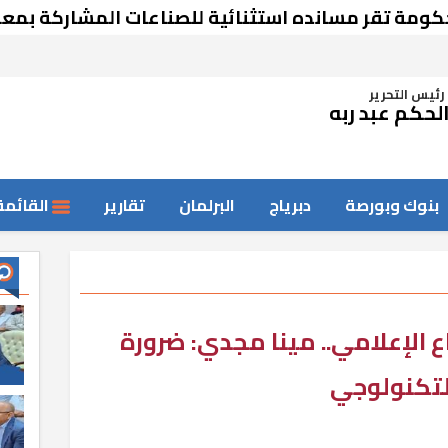
قر مسانده استثنائية للصناعات المشاركة بمعرض د
رئيس التحرير
لحكم عبد ربه
بنوك وبورصة
دبرياج
البرلمان
تقارير
القائمة
ع الإعلامي.. مينا مجدي: ضرورة
التكنولوجي