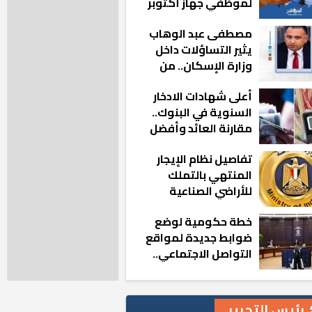
لموظفي جهاز أكتوبر
الجديدة: «هزعل لو
مصطفى عبد الوهاب
مشيت والمدينة
يثير التساؤلات داخل
رجعت للخلف»
وزارة الإسكان.. من
أين تأتيه كل هذه
أعلى شهادات الادخار
المناصب؟
السنوية في البنوك..
مقارنة العائد وأفضل
الخيارات
تفاصيل نظام الإيجار
المنتهي بالتملك
للأراضي الصناعية
خطة حكومية لوضع
ضوابط جديدة لمواقع
التواصل الاجتماعي..
تعرف على التفاصيل
رئيس التحرير