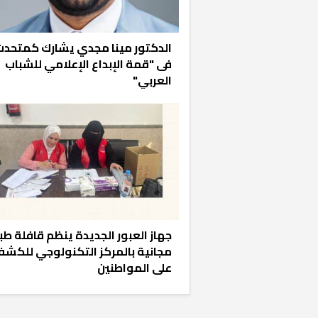
الدكتور مينا مجدي يشارك كمتحدث
فى "قمة الإبداع الإعلامي للشباب
العربي"
خشبية بفناء
جهاز العبور الجديدة ينظم قافلة طب
مجانية بالمركز التكنولوجي للكش
على المواطنين