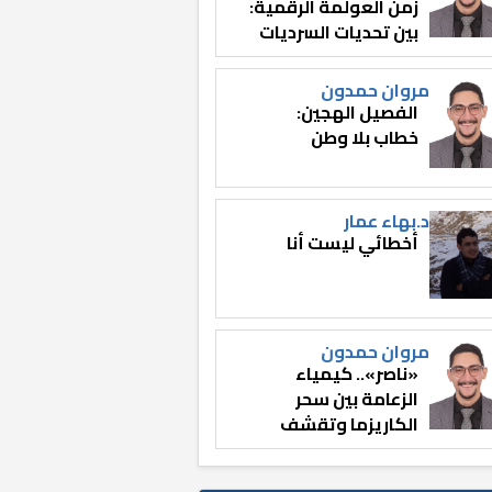
زمن العولمة الرقمية:
بين تحديات السرديات
وصناعة الوعي
مروان حمدون
الفصيل الهجين:
خطاب بلا وطن
د.بهاء عمار
أخطائي ليست أنا
مروان حمدون
«ناصر».. كيمياء
الزعامة بين سحر
الكاريزما وتقشف
الثائر