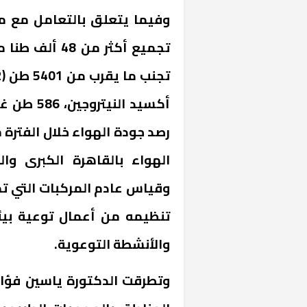
وفيما يتعلق بالتعامل مع ملف
تجميع أكثر من
أكسيد الن
«المؤشر» يطرح 
الهواء بالقاهرة الكبرى وا
كان اختيار خري
رمضان وزيرًا للإ
وقياس عادم المركبات التي تم 
تنظيمه من أعمال توعية بيئ
والأنشطة التوعوية.
وتطرقت الدكتورة ياسين فؤاد،