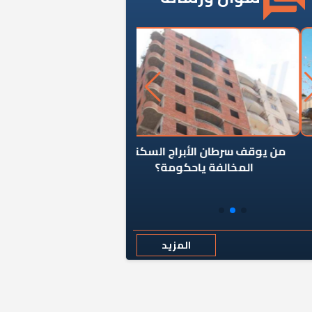
ن يوقف سرطان الأبراج السكنية
«المؤشر» يطرح السؤال ا
المخالفة ياحكومة؟
كان اختيار خريج معهد ال
رمضان وزيرًا للإسكان قرارًا
المزيد