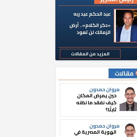
عبد الحكم عبد ربه
«دكر الكلام».. أرض
الزمالك لن تعود
المزيد من المقالات
مقالات
مروان حمدون
حين يمرض المكان
كيف نفقد ما نظنه
ثابتًا؟
مروان حمدون
الهوية المصرية في