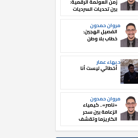
زمن العولمة الرقمية:
بين تحديات السرديات
وصناعة الوعي
مروان حمدون
الفصيل الهجين:
خطاب بلا وطن
د.بهاء عمار
أخطائي ليست أنا
مروان حمدون
«ناصر».. كيمياء
الزعامة بين سحر
الكاريزما وتقشف
الثائر