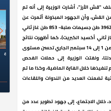
 "قش الأرز"، أشارت الوزيرة إلى أنه تم
 48 ألف طنا من القش، وأن الجهود المبذولة أثمرت عن
تجنب ما يقرب من 5401 طن (3962 طن جسيمات صلبة- 853 طن غاز ثاني
يتروجين، 586 طن غاز ثاني أكسيد الكبريت)، كما أظهرت نتائج
رصد جودة الهواء خلال الفترة من 1 إلى 14 سبتمبر الجاري تحسن مستوى
السؤال الصعب: هل
لماذا تخالف الشركات العقارية
م
لدلتا، ولفتت الوزيرة إلى حملات الفحص
ج معهد العاشر من
تعليمات الرئيس السيسي؟
سكان قرارًا صائبًا؟
تنفيذها خلال الفترة الماضية، وكذا ما تم
ية تضمنت العديد من الندوات واللقاءات
 خلال الاجتماع، إلى جهود تطوير عدد من