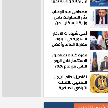
في نهاية ولايته بجهاز
مدينة أكتوبر الجديدة
مصطفى عبد الوهاب
يثير التساؤلات داخل
وزارة الإسكان.. من
أين تأتيه كل هذه
أعلى شهادات الادخار
المناصب؟
السنوية في البنوك..
مقارنة العائد وأفضل
الخيارات
قفزة كبيرة بصناديق
الاستثمار خلال الربع
الثاني من عام 2026
تفاصيل نظام الإيجار
المنتهي بالتملك
للأراضي الصناعية
رئيس التحرير