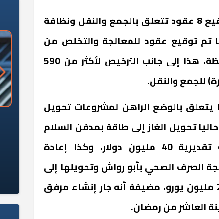
ونوهت الوزيرة إلى أنه تم توقيع 8 عقود تتعلق بالجمع والنقل ونظافة
فظات، كما تم توقيع عقود للمعالجة والتخلص من
خلال 35 مصنعاً في 19 محافظة، هذا إلى جانب الترخيص لأكثر من 590
) للجمع والنقل.
ما يتعلق بالوضع الراهن لمشروعات تحويل
«وزارة الآثار»: العُثور على 10 توابيت
سلامة الغذاء: 285 ألف طن صادرات
حاليا تحويل الغاز إلى طاقة بمدفن السلام
 مقبرة "باكي"
غذائية في أسبوع
ومدافن الحمام باستثمارات تقديرية 40 مليون دولار، وكذا إعادة
ة الصرف الصحي بأبو رواش وتحويلها إلى
طاقة باستثمارات مبدئية 220 مليون يورو، مضيفة أنه جار إنشاء مرفق
نة العاشر من رمضان.