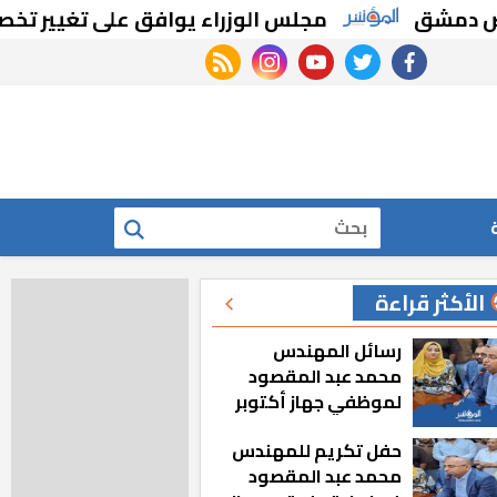
مجلس الوزراء يوافق على تغيير تخصيص قطع 
rss feed
instagram
youtube
twitter
facebook
بحث
الأكثر قراءة
رسائل المهندس
محمد عبد المقصود
لموظفي جهاز أكتوبر
الجديدة: «هزعل لو
حفل تكريم للمهندس
مشيت والمدينة
محمد عبد المقصود
رجعت للخلف»