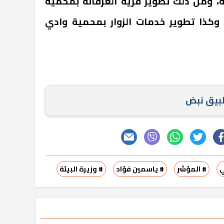
، ومن ذلك تطوير قرية الغرقانة بمحمية
وكذا تطوير خدمات الزوار بمحمية وادي
طبيق نبض
ي
# المؤشر
# ياسمين فؤاد
# وزيرة البيئة