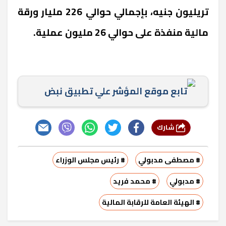
تريليون جنيه، بإجمالي حوالي 226 مليار ورقة
مالية منفذة على حوالي 26 مليون عملية.
تابع موقع المؤشر علي تطبيق نبض
شارك
# مصطفى مدبولي
# رئيس مجلس الوزراء
# مدبولي
# محمد فريد
# الهيئة العامة للرقابة المالية