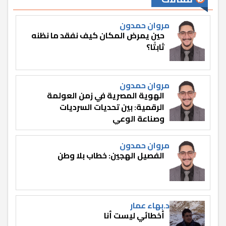
مروان حمدون
حين يمرض المكان كيف نفقد ما نظنه
ثابتًا؟
مروان حمدون
الهوية المصرية في زمن العولمة
الرقمية: بين تحديات السرديات
وصناعة الوعي
مروان حمدون
الفصيل الهجين: خطاب بلا وطن
د.بهاء عمار
أخطائي ليست أنا