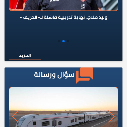
وليد صلاح.. نهاية تدريبية فاشلة لـ«الحريف»
المزيد
سؤال ورسالة