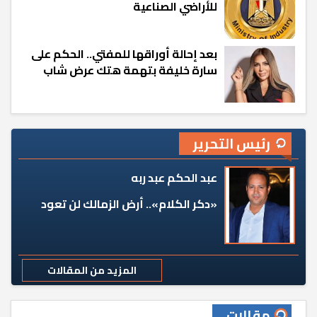
للأراضي الصناعية
بعد إحالة أوراقها للمفتي.. الحكم على
سارة خليفة بتهمة هتك عرض شاب
رئيس التحرير
عبد الحكم عبد ربه
«دكر الكلام».. أرض الزمالك لن تعود
المزيد من المقالات
مقالات