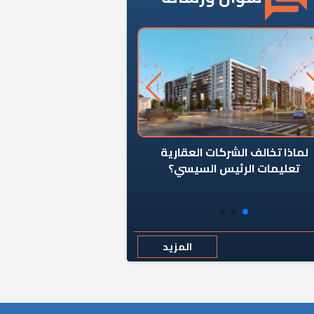
ن يوقف سرطان الأبراج السكنية
«المؤشر» يطرح السؤال ا
المخالفة ياحكومة؟
كان اختيار خريج معهد ال
رمضان وزيرًا للإسكان قرارًا
المزيد