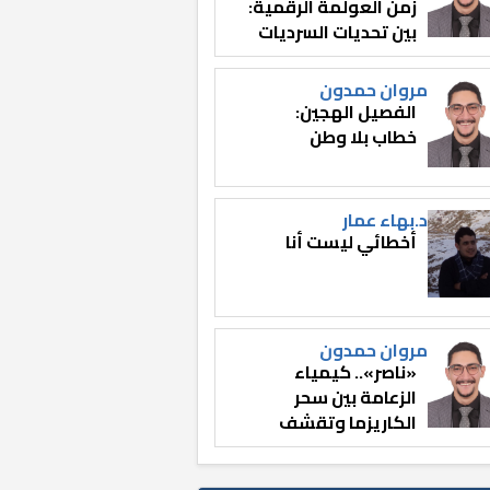
زمن العولمة الرقمية:
بين تحديات السرديات
وصناعة الوعي
مروان حمدون
الفصيل الهجين:
خطاب بلا وطن
د.بهاء عمار
أخطائي ليست أنا
مروان حمدون
«ناصر».. كيمياء
الزعامة بين سحر
الكاريزما وتقشف
الثائر