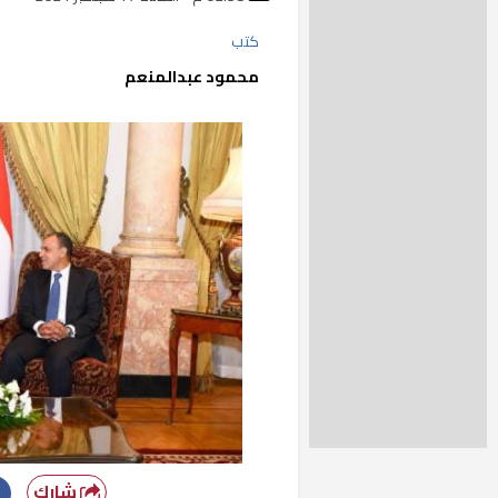
كتب
محمود عبدالمنعم
شارك