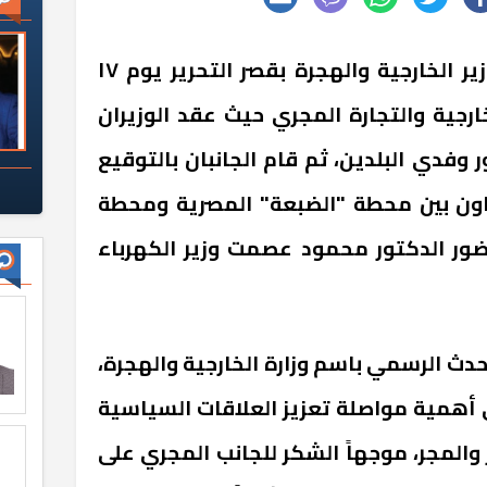
استقبل د. بدر عبد العاطي وزير الخارجية والهجرة بقصر التحرير يوم ١٧
خارجية والتجارة المجري حيث عقد الوزيران
فدي البلدين، ثم قام الجانبان بالتوقيع
ون بين محطة "الضبعة" المصرية ومحطة
لك بحضور الدكتور محمود عصمت وزير الكهرباء
دث الرسمي باسم وزارة الخارجية والهجرة،
ى أهمية مواصلة تعزيز العلاقات السياسية
 والمجر، موجهاً الشكر للجانب المجري على