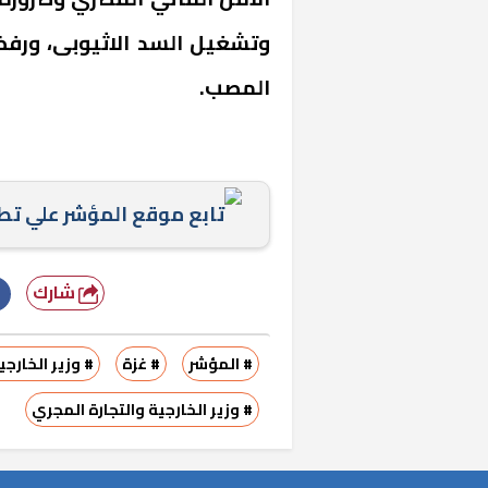
وتشغيل السد الاثيوبى، ورفض 
المصب.
تابع موقع المؤشر علي ت
«المؤشر» يطرح 
كان اختيار خري
رمضان وزيرًا للإ
شارك
# المؤشر
# غزة
# وزير الخارجي
# وزير الخارجية والتجارة المجري