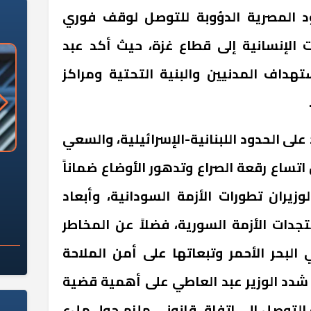
ود المصرية الدؤوبة للتوصل لوقف فوري
ت الإنسانية إلى قطاع غزة، حيث أكد عبد
داف المدنيين والبنية التحتية ومراكز
على الحدود اللبنانية-الإسرائيلية، والسعي
تساع رقعة الصراع وتدهور الأوضاع ضماناً
«وزارة الآثار»: العُثور على 10 توابيت
سلامة الغذاء: 285 ألف طن صادرات
 مقبرة "باكي"
غذائية في أسبوع
زيران تطورات الأزمة السودانية، وأبعاد
جدات الأزمة السورية، فضلاً عن المخاطر
ي البحر الأحمر وتبعاتها على أمن الملاحة
ا شدد الوزير عبد العاطي على أهمية قضية
 التوصل إلى اتفاق قانوني ملزم حول ملء