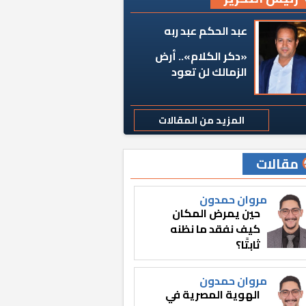
عبد الحكم عبد ربه
«دكر الكلام».. أرض
الزمالك لن تعود
المزيد من المقالات
مقالات
مروان حمدون
حين يمرض المكان
كيف نفقد ما نظنه
ثابتًا؟
مروان حمدون
الهوية المصرية في