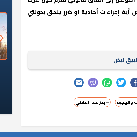
أية إجراءات أحادية او ضرر يلحق بدولتي
طبيق نبض
السؤال الصعب: هل
لماذا تخالف الشركات العقارية
م
ج معهد العاشر من
تعليمات الرئيس السيسي؟
سكان قرارًا صائبًا؟
ة والهجرة
# بدر عبد العاطي