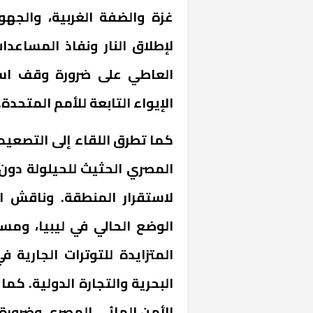
غزة والضفة الغربية، والجه
لإطلاق النار ونفاذ المساعدا
العاطي على ضرورة وقف استه
الإيواء التابعة للأمم المتحدة.
كما تطرق اللقاء إلى التصعيد 
المصري الحثيث للحيلولة دون ا
خشبية بفناء
لاستقرار المنطقة. وناقش الو
الوضع الحالي في ليبيا، ومست
المتزايدة للتوترات الجارية ف
البحرية والتجارة الدولية. كم
الأمن المائي المصري وضرورة