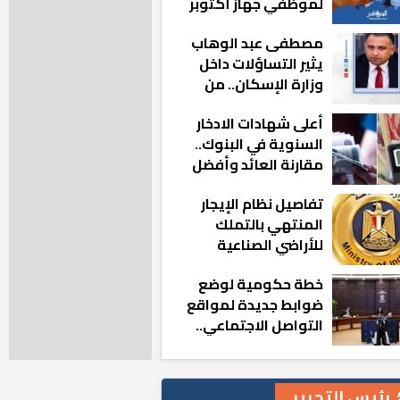
لموظفي جهاز أكتوبر
الجديدة: «هزعل لو
مصطفى عبد الوهاب
مشيت والمدينة
يثير التساؤلات داخل
رجعت للخلف»
وزارة الإسكان.. من
أين تأتيه كل هذه
أعلى شهادات الادخار
المناصب؟
السنوية في البنوك..
مقارنة العائد وأفضل
الخيارات
تفاصيل نظام الإيجار
المنتهي بالتملك
للأراضي الصناعية
خطة حكومية لوضع
ضوابط جديدة لمواقع
التواصل الاجتماعي..
تعرف على التفاصيل
رئيس التحرير