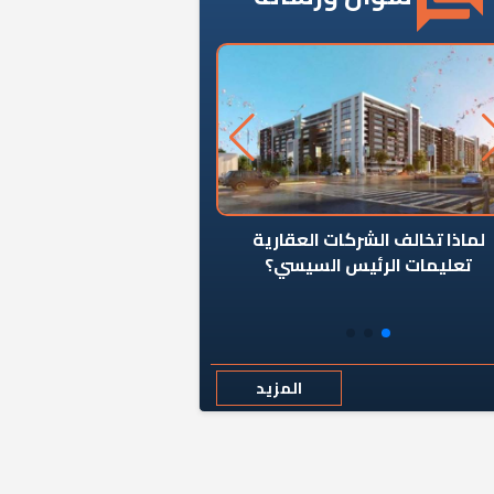
ن يوقف سرطان الأبراج السكنية
«المؤشر» يطرح السؤال ا
المخالفة ياحكومة؟
كان اختيار خريج معهد ال
رمضان وزيرًا للإسكان قرارًا
المزيد