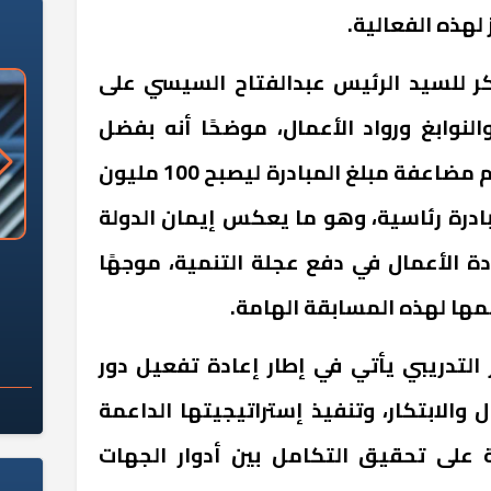
لهذه الفعالية.
ر للسيد الرئيس عبدالفتاح السيسي على
لنوابغ ورواد الأعمال، موضحًا أنه بفضل
توجيهات القيادة السياسية تم مضاعفة مبلغ المبادرة ليصبح 100 مليون
ادرة رئاسية، وهو ما يعكس إيمان الدولة
دة الأعمال في دفع عجلة التنمية، موجهًا
«وزارة الآثار»: العُثور على 10 توابيت
سلامة الغذاء: 285 ألف طن صادرات
 مقبرة "باكي"
غذائية في أسبوع
ها لهذه المسابقة الهامة.
التدريبي يأتي في إطار إعادة تفعيل دور
ل والابتكار، وتنفيذ إستراتيجيتها الداعمة
مة على تحقيق التكامل بين أدوار الجهات