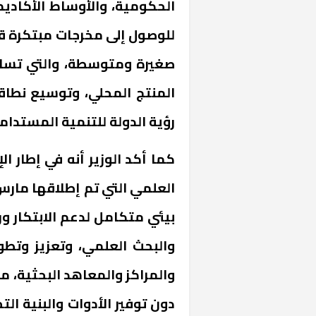
الحكومية، والأوساط الأكاديم
للوصول إلى مخرجات مبتكرة ق
صغيرة ومتوسطة، والتي تساه
المنتج المحلي، وتوسيع نطاق
رؤية الدولة للتنمية المستدام
«المؤشر» يطرح 
كما أكد الوزير أنه في إطار ال
كان اختيار خري
رمضان وزيرًا للإ
بيئي متكامل لدعم الابتكار و
والبحث العلمي، وتعزيز وتطوير
والمراكز والمعاهد البحثية، م
دون توفير الأدوات والبنية التح