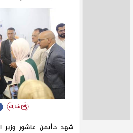
شارك
شهد د.أيمن عاشور وزير ال