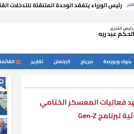
الوزراء يتفقد الوحدة المتنقلة للتدخلات القلبية و
رئيس التحرير
لحكم عبد ربه
بنوك وبورصة
دبرياج
البرلمان
تقارير
القائمة
هد فعاليات المعسكر الختامي
برنامج Gen-Z