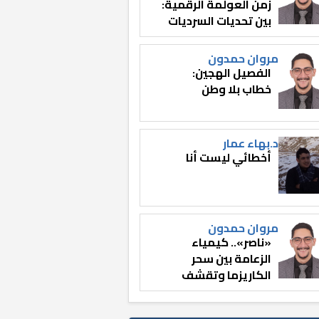
زمن العولمة الرقمية:
بين تحديات السرديات
وصناعة الوعي
مروان حمدون
الفصيل الهجين:
خطاب بلا وطن
د.بهاء عمار
أخطائي ليست أنا
مروان حمدون
«ناصر».. كيمياء
الزعامة بين سحر
الكاريزما وتقشف
الثائر