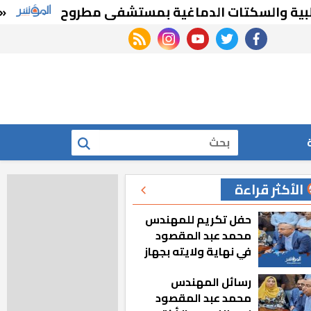
السكتات الدماغية بمستشفى مطروح
«مدبولي»: 7 مشروعات طبية كبرى يتم تنفيذها حاليا في محافظة م
rss feed
instagram
youtube
twitter
facebook
بحث
الأكثر قراءة
حفل تكريم للمهندس
محمد عبد المقصود
في نهاية ولايته بجهاز
مدينة أكتوبر الجديدة
رسائل المهندس
محمد عبد المقصود