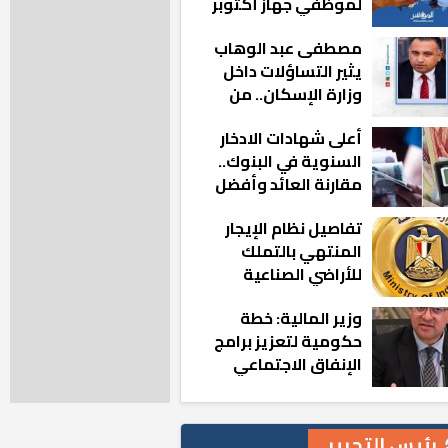
لموظفي جهاز أكتوبر
الجديدة: «هزعل لو
مصطفى عبد الوهاب
مشيت والمدينة
يثير التساؤلات داخل
رجعت للخلف»
وزارة الإسكان.. من
أين تأتيه كل هذه
أعلى شهادات الادخار
المناصب؟
السنوية في البنوك..
مقارنة العائد وأفضل
الخيارات
تفاصيل نظام الإيجار
المنتهي بالتملك
للأراضي الصناعية
وزير المالية: خطة
حكومية لتعزيز برامج
الإنفاق الاجتماعي
بالمحافظات
رئيس التحرير