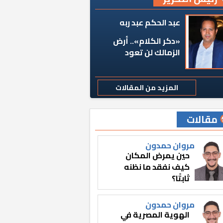
عبد الحكم عبد ربه
«دكر الكلام».. أرض
الزمالك لن تعود
المزيد من المقالات
مقالات
مروان حمدون
حين يمرض المكان
كيف نفقد ما نظنه
ثابتًا؟
مروان حمدون
الهوية المصرية في