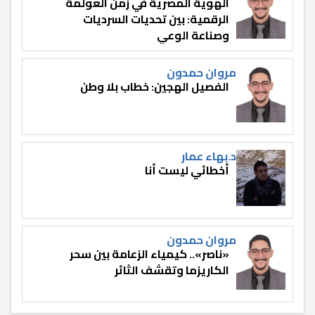
الهوية المصرية في زمن العولمة
الرقمية: بين تحديات السرديات
وصناعة الوعي
مروان حمدون
الفصيل الهجين: خطاب بلا وطن
د.بهاء عمار
أخطائي ليست أنا
مروان حمدون
«ناصر».. كيمياء الزعامة بين سحر
الكاريزما وتقشف الثائر