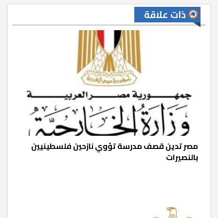
ذات علاقة
‏‎مصر تدين قصف مدرسة تؤوي نازحين فلسطينيين
بالنصيرات