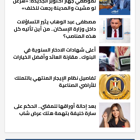
لموظفي جهاز أكتوبر الجديدة: «هزعل
لو مشيت والمدينة رجعت للخلف»
مصطفى عبد الوهاب يثير التساؤلات
داخل وزارة الإسكان.. من أين تأتيه كل
هذه المناصب؟
أعلى شهادات الادخار السنوية في
البنوك.. مقارنة العائد وأفضل الخيارات
تفاصيل نظام الإيجار المنتهي بالتملك
للأراضي الصناعية
بعد إحالة أوراقها للمفتي.. الحكم على
سارة خليفة بتهمة هتك عرض شاب