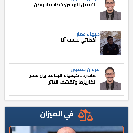
الفصيل الهجين: خطاب بلا وطن
د.بهاء عمار
أخطائي ليست أنا
مروان حمدون
«ناصر».. كيمياء الزعامة بين سحر
الكاريزما وتقشف الثائر
في الميزان