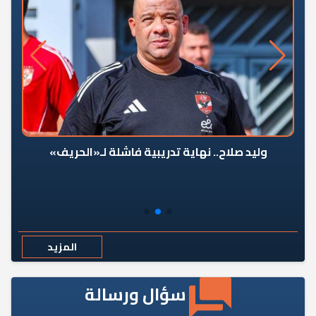
وليد صلاح.. نهاية تدريبية فاشلة لـ«الحريف»
المزيد
سؤال ورسالة