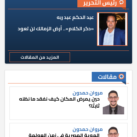
رئيس التحرير
عبد الحكم عبد ربه
«دكر الكلام».. أرض الزمالك لن تعود
المزيد من المقالات
مقالات
مروان حمدون
حين يمرض المكان كيف نفقد ما نظنه
ثابتًا؟
مروان حمدون
الهوية المصرية في زمن العولمة