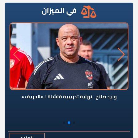
في الميزان
وليد صلاح.. نهاية تدريبية فاشلة لـ«الحريف»
المزيد