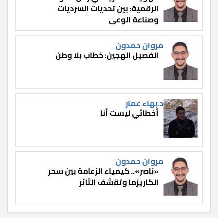
الرقمية: بين تحديات السرديات
وصناعة الوعي
مروان حمدون
الفصيل الهجين: خطاب بلا وطن
د.بهاء عمار
أخطائي ليست أنا
مروان حمدون
«ناصر».. كيمياء الزعامة بين سحر
الكاريزما وتقشف الثائر