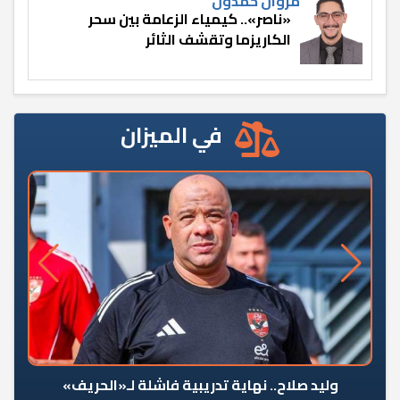
مروان حمدون
«ناصر».. كيمياء الزعامة بين سحر
الكاريزما وتقشف الثائر
في الميزان
وليد صلاح.. نهاية تدريبية فاشلة لـ«الحريف»