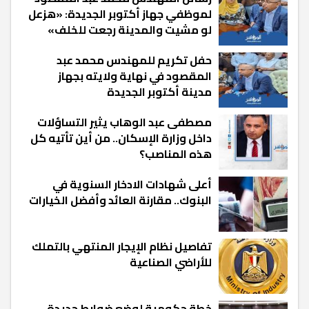
لموظفي جهاز أكتوبر الجديدة: «هزعل
لو مشيت والمدينة رجعت للخلف»
حفل تكريم للمهندس محمد عبد
المقصود في نهاية ولايته بجهاز
مدينة أكتوبر الجديدة
مصطفى عبد الوهاب يثير التساؤلات
داخل وزارة الإسكان.. من أين تأتيه كل
هذه المناصب؟
أعلى شهادات الادخار السنوية في
البنوك.. مقارنة العائد وأفضل الخيارات
تفاصيل نظام الإيجار المنتهي بالتملك
للأراضي الصناعية
خطة حكومية لوضع ضوابط جديدة