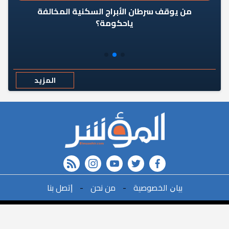
من يوقف سرطان الأبراج السكنية المخالفة
«ال
ياحكومة؟
مع
المزيد
rss feed
instagram
youtube
twitter
FACEBOOK
r
ﺑﻴﺎﻥ اﻟﺨﺼﻮﺻﻴﺔ
-
ﻣﻦ ﻧﺤﻦ
-
ﺇﺗﺼﻞ ﺑﻨﺎ
البحث
©2021All Rights Reserved. | Powered By
البحث ف ال