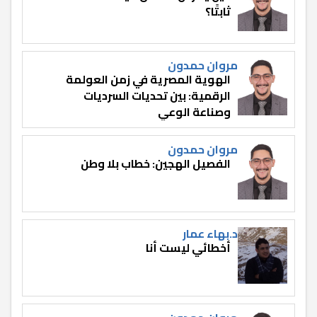
ثابتًا؟
مروان حمدون
الهوية المصرية في زمن العولمة
الرقمية: بين تحديات السرديات
وصناعة الوعي
مروان حمدون
الفصيل الهجين: خطاب بلا وطن
د.بهاء عمار
أخطائي ليست أنا