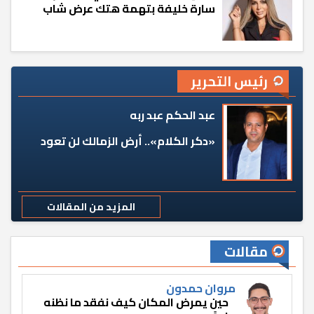
سارة خليفة بتهمة هتك عرض شاب
رئيس التحرير
عبد الحكم عبد ربه
«دكر الكلام».. أرض الزمالك لن تعود
المزيد من المقالات
مقالات
مروان حمدون
حين يمرض المكان كيف نفقد ما نظنه