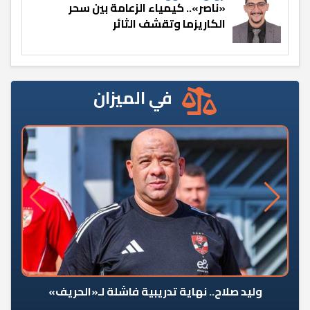
«ناصر».. كيمياء الزعامة بين سحر
الكاريزما وتقشف الثائر
في الميزان
وليد صلاح.. نهاية تدريبية فاشلة لـ«الحريف»