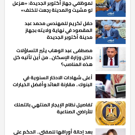
لموظفي جهاز أكتوبر الجديدة: «هزعل
لو مشيت والمدينة رجعت للخلف»
حفل تكريم للمهندس محمد عبد
المقصود في نهاية ولايته بجهاز
مدينة أكتوبر الجديدة
مصطفى عبد الوهاب يثير التساؤلات
داخل وزارة الإسكان.. من أين تأتيه كل
هذه المناصب؟
أعلى شهادات الادخار السنوية في
البنوك.. مقارنة العائد وأفضل الخيارات
تفاصيل نظام الإيجار المنتهي بالتملك
للأراضي الصناعية
بعد إحالة أوراقها للمفتي.. الحكم على