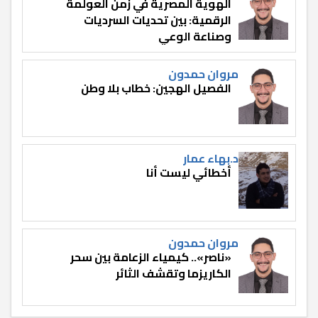
الهوية المصرية في زمن العولمة
الرقمية: بين تحديات السرديات
وصناعة الوعي
مروان حمدون
الفصيل الهجين: خطاب بلا وطن
د.بهاء عمار
أخطائي ليست أنا
مروان حمدون
«ناصر».. كيمياء الزعامة بين سحر
الكاريزما وتقشف الثائر