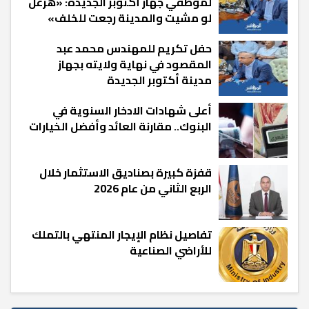
لموظفي جهاز أكتوبر الجديدة: «هزعل
لو مشيت والمدينة رجعت للخلف»
حفل تكريم للمهندس محمد عبد
المقصود في نهاية ولايته بجهاز
مدينة أكتوبر الجديدة
أعلى شهادات الادخار السنوية في
البنوك.. مقارنة العائد وأفضل الخيارات
قفزة كبيرة بصناديق الاستثمار خلال
الربع الثاني من عام 2026
تفاصيل نظام الإيجار المنتهي بالتملك
للأراضي الصناعية