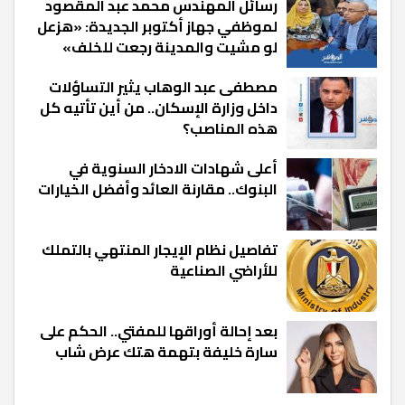
رسائل المهندس محمد عبد المقصود
لموظفي جهاز أكتوبر الجديدة: «هزعل
لو مشيت والمدينة رجعت للخلف»
مصطفى عبد الوهاب يثير التساؤلات
داخل وزارة الإسكان.. من أين تأتيه كل
هذه المناصب؟
أعلى شهادات الادخار السنوية في
البنوك.. مقارنة العائد وأفضل الخيارات
تفاصيل نظام الإيجار المنتهي بالتملك
للأراضي الصناعية
بعد إحالة أوراقها للمفتي.. الحكم على
سارة خليفة بتهمة هتك عرض شاب