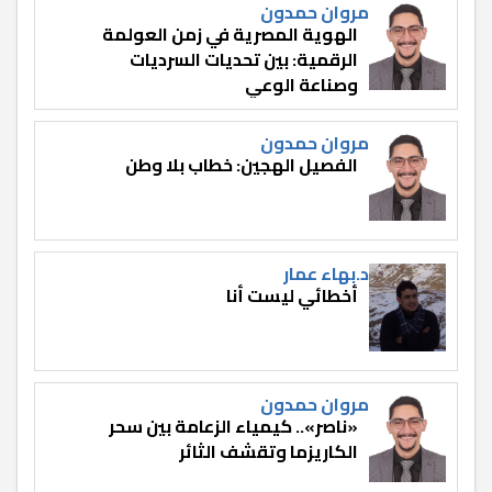
مروان حمدون
الهوية المصرية في زمن العولمة
الرقمية: بين تحديات السرديات
وصناعة الوعي
مروان حمدون
الفصيل الهجين: خطاب بلا وطن
د.بهاء عمار
أخطائي ليست أنا
مروان حمدون
«ناصر».. كيمياء الزعامة بين سحر
الكاريزما وتقشف الثائر