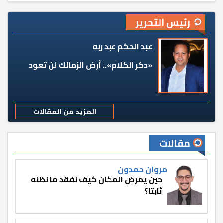
رئيس التحرير
عبد الحكم عبد ربه
«دكر الكلام».. أرض الزمالك لن تعود
المزيد من المقالات
مقالات
مروان حمدون
حين يمرض المكان كيف نفقد ما نظنه
ثابتًا؟