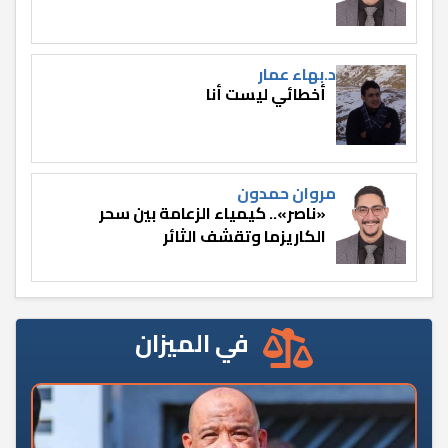
د.بهاء عمار
أخطائي ليست أنا
مروان حمدون
«ناصر».. كيمياء الزعامة بين سحر
الكاريزما وتقشف الثائر
في الميزان