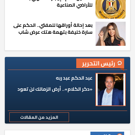
للأراضي الصناعية
بعد إحالة أوراقها للمفتي.. الحكم على
سارة خليفة بتهمة هتك عرض شاب
رئيس التحرير
عبد الحكم عبد ربه
«دكر الكلام».. أرض الزمالك لن تعود
المزيد من المقالات