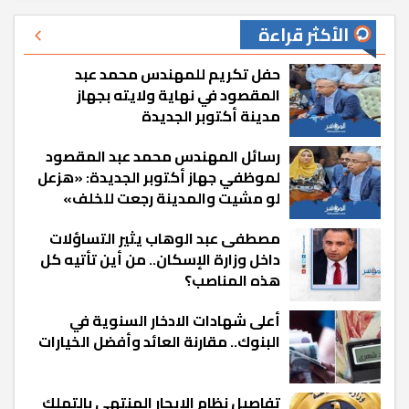
الأكثر قراءة
حفل تكريم للمهندس محمد عبد
المقصود في نهاية ولايته بجهاز
مدينة أكتوبر الجديدة
رسائل المهندس محمد عبد المقصود
لموظفي جهاز أكتوبر الجديدة: «هزعل
لو مشيت والمدينة رجعت للخلف»
مصطفى عبد الوهاب يثير التساؤلات
داخل وزارة الإسكان.. من أين تأتيه كل
هذه المناصب؟
أعلى شهادات الادخار السنوية في
البنوك.. مقارنة العائد وأفضل الخيارات
تفاصيل نظام الإيجار المنتهي بالتملك