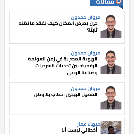
مقالات
مروان حمدون
حين يمرض المكان كيف نفقد ما نظنه
ثابتًا؟
مروان حمدون
الهوية المصرية في زمن العولمة
الرقمية: بين تحديات السرديات
وصناعة الوعي
مروان حمدون
الفصيل الهجين: خطاب بلا وطن
د.بهاء عمار
أخطائي ليست أنا