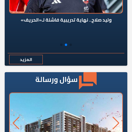
وليد صلاح.. نهاية تدريبية فاشلة لـ«الحريف»
المزيد
سؤال ورسالة