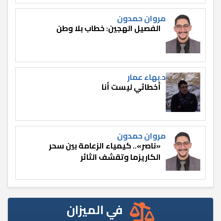
مروان حمدون
الفصيل الهجين: خطاب بلا وطن
د.بهاء عمار
أخطائي ليست أنا
مروان حمدون
«ناصر».. كيمياء الزعامة بين سحر
الكاريزما وتقشف الثائر
في الميزان