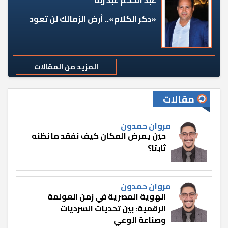
عبد الحكم عبد ربه
«دكر الكلام».. أرض الزمالك لن تعود
المزيد من المقالات
مقالات
مروان حمدون
حين يمرض المكان كيف نفقد ما نظنه
ثابتًا؟
مروان حمدون
الهوية المصرية في زمن العولمة
الرقمية: بين تحديات السرديات
وصناعة الوعي