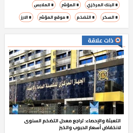
# البنك المركزي
# المؤشر
# الملابس
# السكر
# التضخم
# موقع المؤشر
# الارز
ذات علاقة
التعبئة والإحصاء: تراجع معدل التضخم السنوى
لانخفاض أسعار الحبوب والخبز