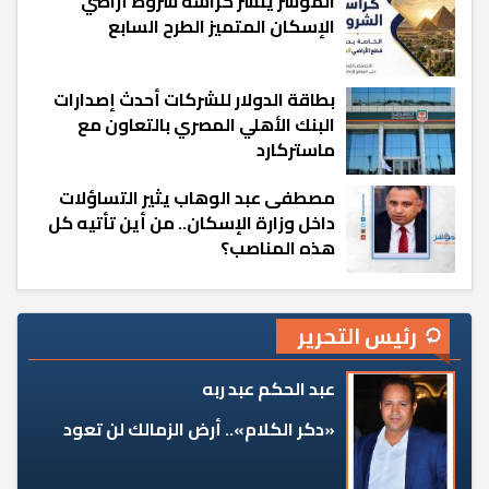
المؤشر ينشر كراسة شروط أراضي
الإسكان المتميز الطرح السابع
بطاقة الدولار للشركات أحدث إصدارات
البنك الأهلي المصري بالتعاون مع
ماستركارد
مصطفى عبد الوهاب يثير التساؤلات
داخل وزارة الإسكان.. من أين تأتيه كل
هذه المناصب؟
رئيس التحرير
عبد الحكم عبد ربه
«دكر الكلام».. أرض الزمالك لن تعود