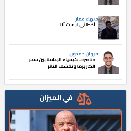
د.بهاء عمار
أخطائي ليست أنا
مروان حمدون
«ناصر».. كيمياء الزعامة بين سحر
الكاريزما وتقشف الثائر
في الميزان