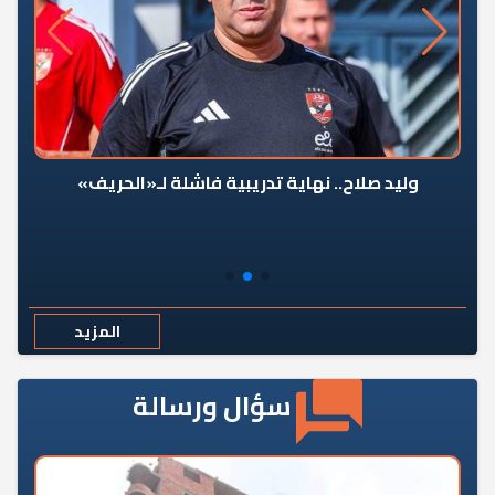
وليد صلاح.. نهاية تدريبية فاشلة لـ«الحريف»
المزيد
سؤال ورسالة