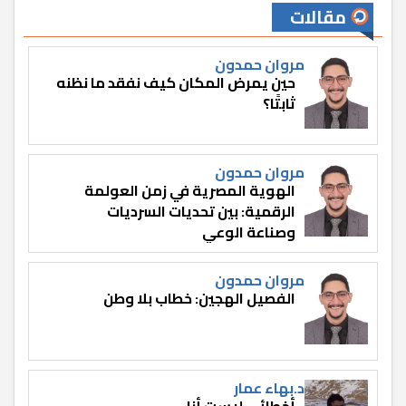
مقالات
مروان حمدون
حين يمرض المكان كيف نفقد ما نظنه
ثابتًا؟
مروان حمدون
الهوية المصرية في زمن العولمة
الرقمية: بين تحديات السرديات
وصناعة الوعي
مروان حمدون
الفصيل الهجين: خطاب بلا وطن
د.بهاء عمار
أخطائي ليست أنا