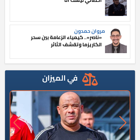
مروان حمدون
«ناصر».. كيمياء الزعامة بين سحر
الكاريزما وتقشف الثائر
في الميزان