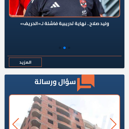
وليد صلاح.. نهاية تدريبية فاشلة لـ«الحريف»
المزيد
سؤال ورسالة