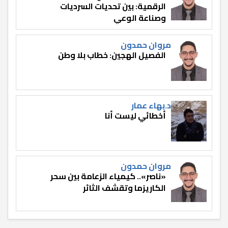
الرقمية: بين تحديات السرديات
وصناعة الوعي
مروان حمدون
الفصيل الهجين: خطاب بلا وطن
د.بهاء عمار
أخطائي ليست أنا
مروان حمدون
«ناصر».. كيمياء الزعامة بين سحر
الكاريزما وتقشف الثائر