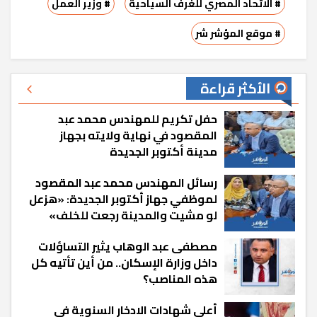
# الاتحاد المصري للغرف السياحية
# وزير العمل
# موقع المؤشر شر
الأكثر قراءة
حفل تكريم للمهندس محمد عبد
المقصود في نهاية ولايته بجهاز
مدينة أكتوبر الجديدة
رسائل المهندس محمد عبد المقصود
لموظفي جهاز أكتوبر الجديدة: «هزعل
لو مشيت والمدينة رجعت للخلف»
مصطفى عبد الوهاب يثير التساؤلات
داخل وزارة الإسكان.. من أين تأتيه كل
هذه المناصب؟
أعلى شهادات الادخار السنوية في