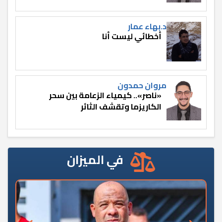
د.بهاء عمار
أخطائي ليست أنا
مروان حمدون
«ناصر».. كيمياء الزعامة بين سحر
الكاريزما وتقشف الثائر
في الميزان