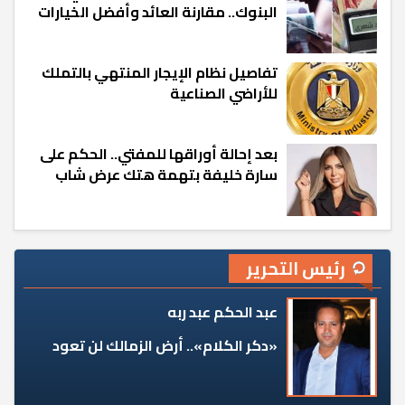
البنوك.. مقارنة العائد وأفضل الخيارات
تفاصيل نظام الإيجار المنتهي بالتملك
للأراضي الصناعية
بعد إحالة أوراقها للمفتي.. الحكم على
سارة خليفة بتهمة هتك عرض شاب
رئيس التحرير
عبد الحكم عبد ربه
«دكر الكلام».. أرض الزمالك لن تعود