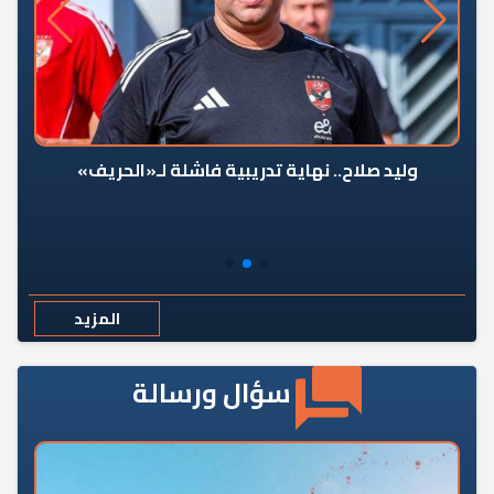
وليد صلاح.. نهاية تدريبية فاشلة لـ«الحريف»
المزيد
سؤال ورسالة