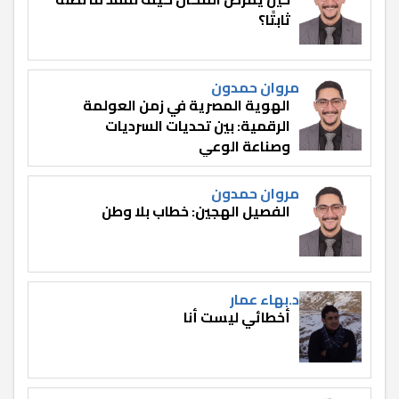
ثابتًا؟
مروان حمدون
الهوية المصرية في زمن العولمة
الرقمية: بين تحديات السرديات
وصناعة الوعي
مروان حمدون
الفصيل الهجين: خطاب بلا وطن
د.بهاء عمار
أخطائي ليست أنا