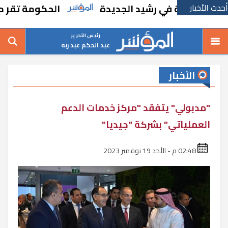
أحدث الأخبار
ء مدرسة في رشيد الجديدة
الحكومة تقر مسانده
رئيس التحرير
عبد الحكم عبد ربه
الأخبار
"مدبولي" يتفقد "مركز خدمات الدعم
العملياتي" بشركة "جيديا"
02:48 م - الأحد 19 نوفمبر 2023