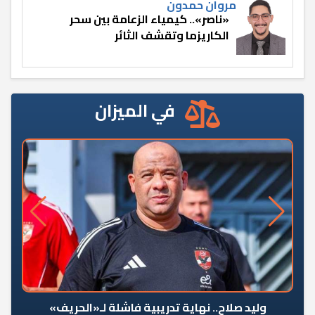
مروان حمدون
«ناصر».. كيمياء الزعامة بين سحر
الكاريزما وتقشف الثائر
في الميزان
وليد صلاح.. نهاية تدريبية فاشلة لـ«الحريف»