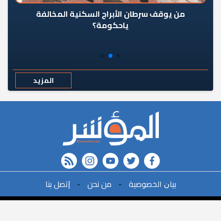
من يوقف سرطان الأبراج السكنية المخالفة
«ال
ياحكومة؟
مع
المزيد
rss feed
instagram
youtube
twitter
FACEBOOK
r
ﺑﻴﺎﻥ اﻟﺨﺼﻮﺻﻴﺔ
-
ﻣﻦ ﻧﺤﻦ
-
ﺇﺗﺼﻞ ﺑﻨﺎ
البحث
©2021All Rights Reserved. | Powered By