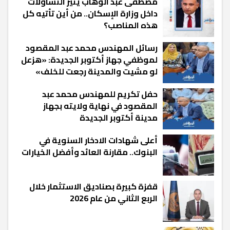
مصطفى عبد الوهاب يثير التساؤلات
داخل وزارة الإسكان.. من أين تأتيه كل
هذه المناصب؟
رسائل المهندس محمد عبد المقصود
لموظفي جهاز أكتوبر الجديدة: «هزعل
لو مشيت والمدينة رجعت للخلف»
حفل تكريم للمهندس محمد عبد
المقصود في نهاية ولايته بجهاز
مدينة أكتوبر الجديدة
أعلى شهادات الادخار السنوية في
البنوك.. مقارنة العائد وأفضل الخيارات
قفزة كبيرة بصناديق الاستثمار خلال
الربع الثاني من عام 2026