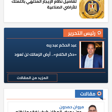
تفاصيل نظام الإيجار المنتهي بالتملك
للأراضي الصناعية
رئيس التحرير
عبد الحكم عبد ربه
«دكر الكلام».. أرض الزمالك لن تعود
المزيد من المقالات
مقالات
مروان حمدون
حين يمرض المكان كيف نفقد ما نظنه