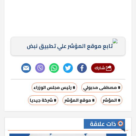
تابع موقع المؤشر علي تطبيق نبض
شارك
# مصطفى مدبولي
# رئيس مجلس الوزراء
# المؤشر
# موقع المؤشر
# شركة جيديا
ذات علاقة