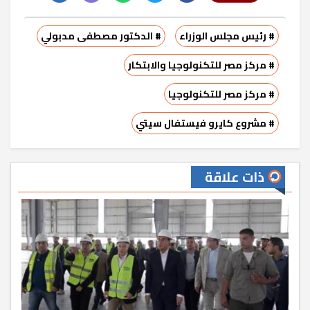
# رئيس مجلس الوزراء
# الدكتور مصطفى مدبولي
# مركز مصر للتكنولوجيا والابتكار
# مركز مصر للتكنولوجيا
# مشروع كايرو فيستفال سيتي
ذات علاقة