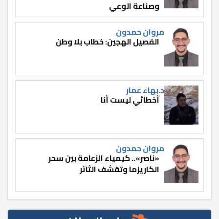
وصناعة الوعي
مروان حمدون
الفصيل الهجين: خطاب بلا وطن
د.بهاء عمار
أخطائي ليست أنا
مروان حمدون
«ناصر».. كيمياء الزعامة بين سحر
الكاريزما وتقشف الثائر