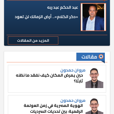
عبد الحكم عبد ربه
«دكر الكلام».. أرض الزمالك لن تعود
المزيد من المقالات
مقالات
مروان حمدون
حين يمرض المكان كيف نفقد ما نظنه
ثابتًا؟
مروان حمدون
الهوية المصرية في زمن العولمة
الرقمية: بين تحديات السرديات