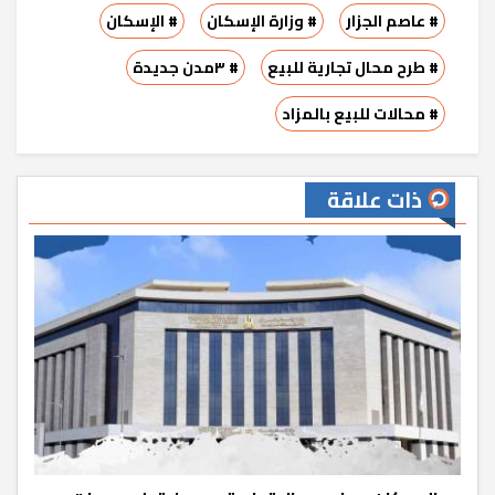
# عاصم الجزار
# وزارة الإسكان
# الإسكان
# طرح محال تجارية للبيع
# ٣مدن جديدة
# محالات للبيع بالمزاد
ذات علاقة