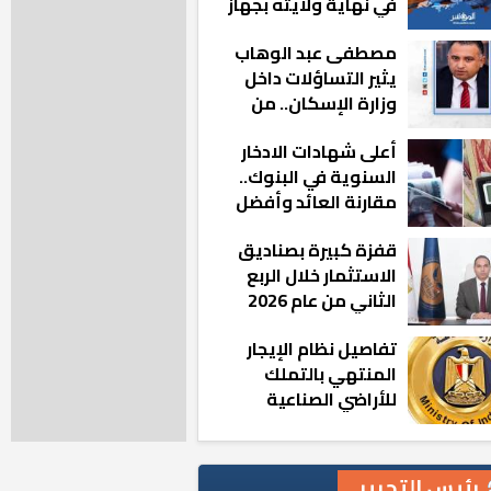
في نهاية ولايته بجهاز
مدينة أكتوبر الجديدة
مصطفى عبد الوهاب
يثير التساؤلات داخل
وزارة الإسكان.. من
أين تأتيه كل هذه
أعلى شهادات الادخار
المناصب؟
السنوية في البنوك..
مقارنة العائد وأفضل
الخيارات
قفزة كبيرة بصناديق
الاستثمار خلال الربع
الثاني من عام 2026
تفاصيل نظام الإيجار
المنتهي بالتملك
للأراضي الصناعية
رئيس التحرير