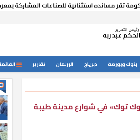
 مسانده استثنائية للصناعات المشاركة بمعرض دمش
رئيس التحرير
لحكم عبد ربه
بنوك وبورصة
دبرياج
البرلمان
تقارير
القائمة
التوك توك» في شوارع مدينة طيبة