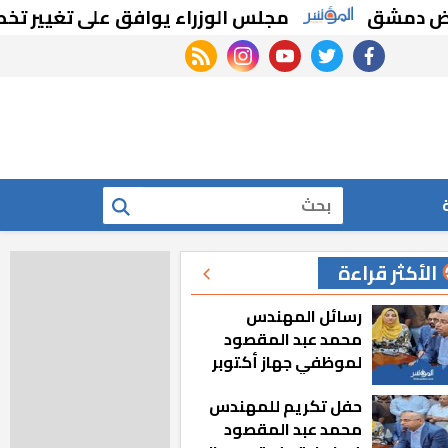
ق
مجلس الوزراء يوافق على تغيير تخصيص قطع
rss feed
instagram
youtube
twitter
facebook
بحث
الأكثر قراءة
رسائل المهندس
محمد عبد المقصود
لموظفي جهاز أكتوبر
الجديدة: «هزعل لو
حفل تكريم للمهندس
مشيت والمدينة
محمد عبد المقصود
رجعت للخلف»