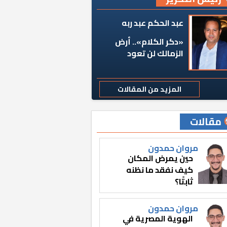
عبد الحكم عبد ربه
«دكر الكلام».. أرض
الزمالك لن تعود
المزيد من المقالات
مقالات
مروان حمدون
حين يمرض المكان
كيف نفقد ما نظنه
ثابتًا؟
مروان حمدون
الهوية المصرية في