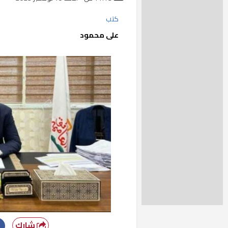
كتب
على محمود
شارك