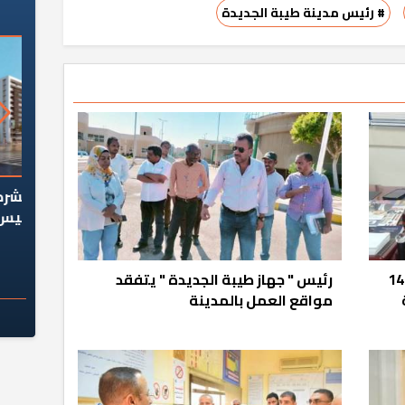
# رئيس مدينة طيبة الجديدة
السؤال الصعب: هل
لماذا تخالف الشركات العقارية
م
ج معهد العاشر من
تعليمات الرئيس السيسي؟
سكان قرارًا صائبًا؟
المهندس رضوان عبد الرشيد: إخلاء 14
رئيس " جهاز طيبة الجديدة " يتفقد
مواقع العمل بالمدينة