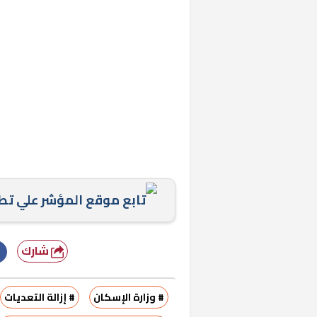
خشبية بفناء
تابع موقع المؤشر علي ت
شارك
# وزارة الإسكان
# إزالة التعديات