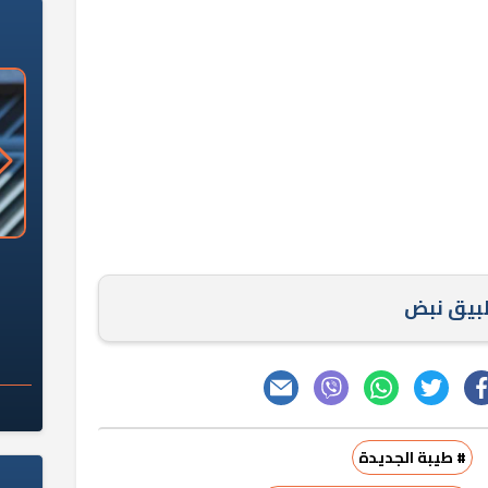
«وزارة الآثار»: العُثور على 10 توابيت
سلامة الغذاء: 285 ألف طن صادرات
 مقبرة "باكي"
غذائية في أسبوع
طبيق نبض
# طيبة الجديدة