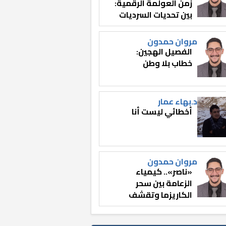
زمن العولمة الرقمية:
بين تحديات السرديات
وصناعة الوعي
مروان حمدون
الفصيل الهجين:
خطاب بلا وطن
د.بهاء عمار
أخطائي ليست أنا
مروان حمدون
«ناصر».. كيمياء
الزعامة بين سحر
الكاريزما وتقشف
الثائر