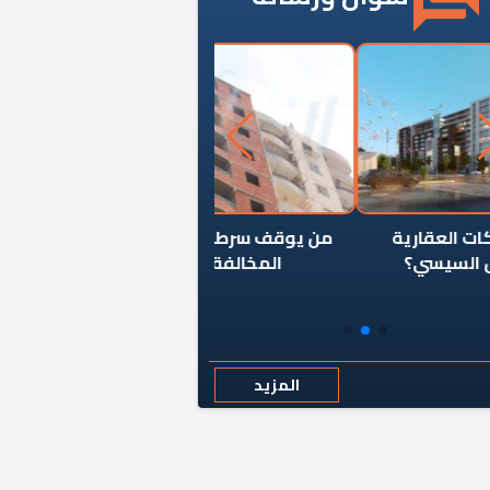
ن يوقف سرطان الأبراج السكنية
«المؤشر» يطرح السؤال ا
المخالفة ياحكومة؟
كان اختيار خريج معهد ال
رمضان وزيرًا للإسكان قرارًا
المزيد