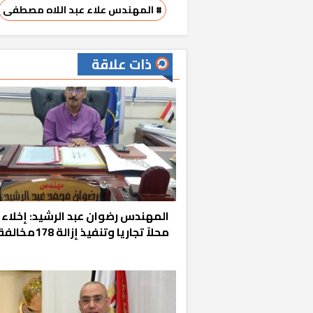
# المهندس علاء عبد اللاه مصطفى
ذات علاقة
«المؤشر» يطرح 
كان اختيار خري
رمضان وزيرًا للإ
محلاً تجاريا وتنفيذ إزالة 178مخالفة