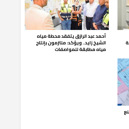
أحمد عبد الرازق يتفقد محطة مياه
ة
الشيخ زايد.. ويؤكد: ملتزمون بإنتاج
مياه مطابقة للمواصفات
نع