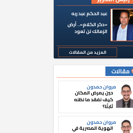
عبد الحكم عبد ربه
«دكر الكلام».. أرض
الزمالك لن تعود
المزيد من المقالات
مقالات
مروان حمدون
حين يمرض المكان
كيف نفقد ما نظنه
ثابتًا؟
مروان حمدون
الهوية المصرية في