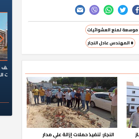
ة موسعة لمنع العشوائيات
# المهندس عادل النجار
السؤال الصعب: هل
لماذا تخالف الشركات العقارية
م
ج معهد العاشر من
تعليمات الرئيس السيسي؟
سكان قرارًا صائبًا؟
ز
النجار: تنفيذ حملات إزالة على مدار