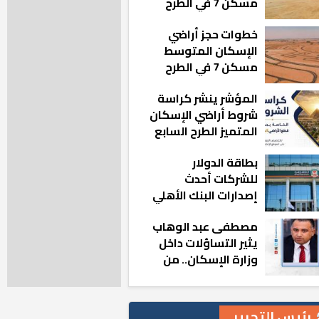
مسكن 7 في الطرح
الجديد
خطوات حجز أراضي
الإسكان المتوسط
مسكن 7 في الطرح
الجديد
المؤشر ينشر كراسة
شروط أراضي الإسكان
المتميز الطرح السابع
بطاقة الدولار
للشركات أحدث
إصدارات البنك الأهلي
المصري بالتعاون مع
مصطفى عبد الوهاب
ماستركارد
يثير التساؤلات داخل
وزارة الإسكان.. من
أين تأتيه كل هذه
المناصب؟
رئيس التحرير