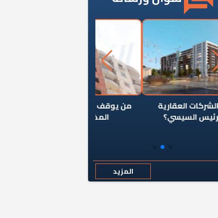
ن يوقف سرطان الأبراج السكنية
«المؤشر» يطرح السؤال ا
المخالفة ياحكومة؟
كان اختيار خريج معهد ال
رمضان وزيرًا للإسكان قرارًا
المزيد