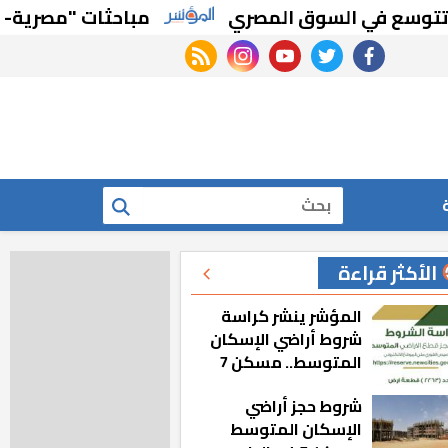
مباحثات "مصرية- برازيلية
rss feed
instagram
youtube
twitter
facebook
بحث
الأكثر قراءة
المؤشر ينشر كراسة
شروط أراضي الإسكان
المتوسط.. مسكن 7
شروط حجز أراضي
الإسكان المتوسط