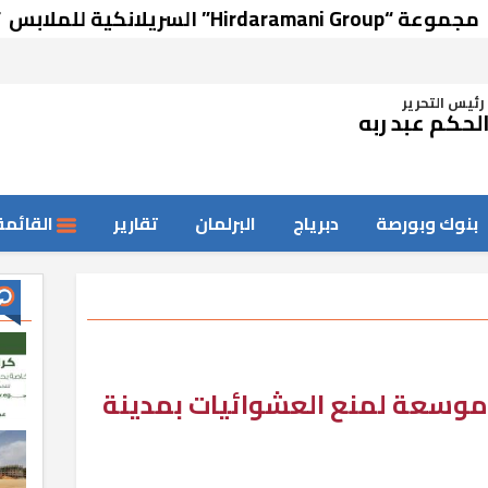
لملابس تتوسع في السوق المصري
رئيس التحرير
لحكم عبد ربه
بنوك وبورصة
دبرياج
البرلمان
تقارير
القائمة
لة موسعة لمنع العشوائيات بمدينة