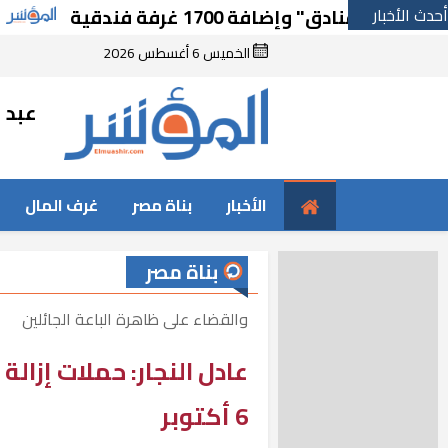
أحدث الأخبار
وإضافة 1700 غرفة فندقية
مجموعة “Hirdaramani Group” السريلانكية ل
الخميس 6 أغسطس 2026
عبد ا
الأخبار
بناة مصر
غرف المال
بناة مصر
والقضاء على ظاهرة الباعة الجائلين
عادل النجار: حملات إزا
6 أكتوبر