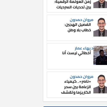
زمن العولمة الرقمية:
بين تحديات السرديات
وصناعة الوعي
مروان حمدون
الفصيل الهجين:
خطاب بلا وطن
د.بهاء عمار
أخطائي ليست أنا
مروان حمدون
«ناصر».. كيمياء
الزعامة بين سحر
الكاريزما وتقشف
الثائر