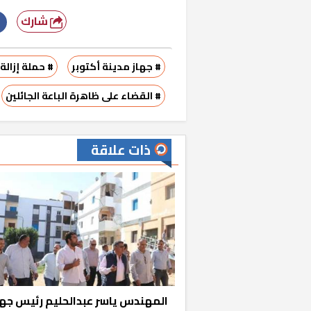
شارك
# جهاز مدينة أكتوبر
# حملة إزال
# القضاء على ظاهرة الباعة الجائلين
ذات علاقة
«المؤشر» يطرح 
كان اختيار خري
رمضان وزيرًا للإ
المهندس ياسر عبدالحليم رئيس جها