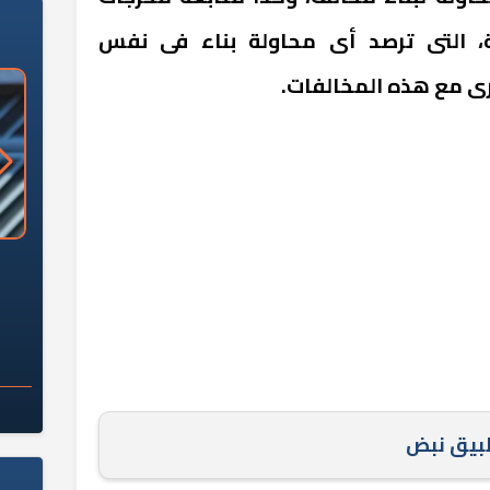
ة، التى ترصد أى محاولة بناء فى نفس
رى مع هذه المخالفات.
«وزارة الآثار»: العُثور على 10 توابيت
سلامة الغذاء: 285 ألف طن صادرات
 مقبرة "باكي"
غذائية في أسبوع
طبيق نبض