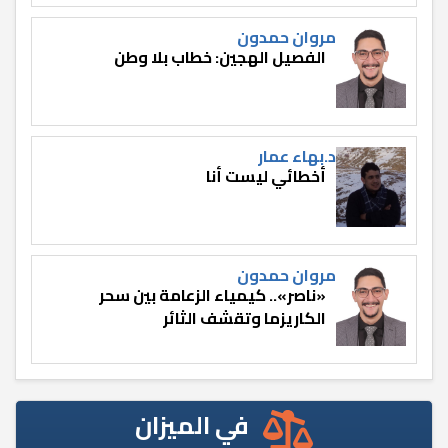
مروان حمدون
الفصيل الهجين: خطاب بلا وطن
د.بهاء عمار
أخطائي ليست أنا
مروان حمدون
«ناصر».. كيمياء الزعامة بين سحر
الكاريزما وتقشف الثائر
في الميزان