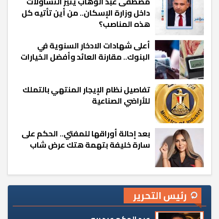
مصطفى عبد الوهاب يثير التساؤلات
داخل وزارة الإسكان.. من أين تأتيه كل
هذه المناصب؟
أعلى شهادات الادخار السنوية في
البنوك.. مقارنة العائد وأفضل الخيارات
تفاصيل نظام الإيجار المنتهي بالتملك
للأراضي الصناعية
بعد إحالة أوراقها للمفتي.. الحكم على
سارة خليفة بتهمة هتك عرض شاب
رئيس التحرير