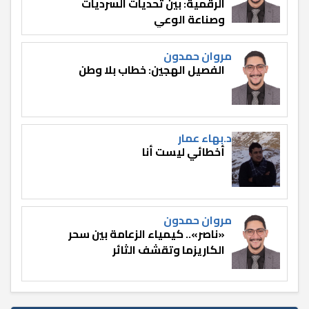
الرقمية: بين تحديات السرديات
وصناعة الوعي
مروان حمدون
الفصيل الهجين: خطاب بلا وطن
د.بهاء عمار
أخطائي ليست أنا
مروان حمدون
«ناصر».. كيمياء الزعامة بين سحر
الكاريزما وتقشف الثائر