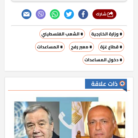
شارك
# وزارة الخارجية
# الشعب الفلسطيني
# قطاع غزة
# معبر رفح
# المساعدات
# دخول المساعدات
ذات علاقة