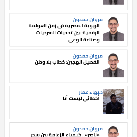
مروان حمدون
الهوية المصرية في زمن العولمة
الرقمية: بين تحديات السرديات
وصناعة الوعي
مروان حمدون
الفصيل الهجين: خطاب بلا وطن
د.بهاء عمار
أخطائي ليست أنا
مروان حمدون
«ناصر».. كيمياء الزعامة بين سحر