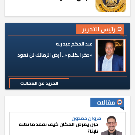
رئيس التحرير
عبد الحكم عبد ربه
«دكر الكلام».. أرض الزمالك لن تعود
المزيد من المقالات
مقالات
مروان حمدون
حين يمرض المكان كيف نفقد ما نظنه
ثابتًا؟