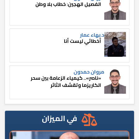
الفصيل الهجين: خطاب بلا وطن
د.بهاء عمار
أخطائي ليست أنا
مروان حمدون
«ناصر».. كيمياء الزعامة بين سحر
الكاريزما وتقشف الثائر
في الميزان