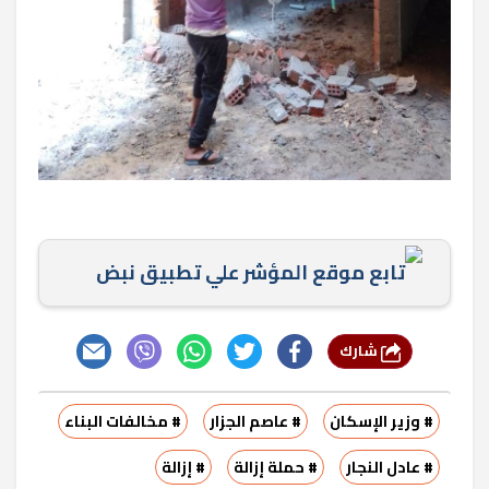
تابع موقع المؤشر علي تطبيق نبض
شارك
# وزير الإسكان
# عاصم الجزار
# مخالفات البناء
# عادل النجار
# حملة إزالة
# إزالة