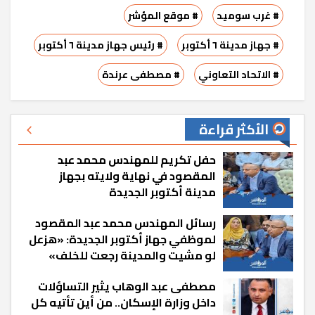
# غرب سوميد
# موقع المؤشر
# جهاز مدينة ٦ أكتوبر
# رئيس جهاز مدينة ٦ أكتوبر
# الاتحاد التعاوني
# مصطفى عرندة
الأكثر قراءة
حفل تكريم للمهندس محمد عبد
المقصود في نهاية ولايته بجهاز
مدينة أكتوبر الجديدة
رسائل المهندس محمد عبد المقصود
لموظفي جهاز أكتوبر الجديدة: «هزعل
لو مشيت والمدينة رجعت للخلف»
مصطفى عبد الوهاب يثير التساؤلات
داخل وزارة الإسكان.. من أين تأتيه كل