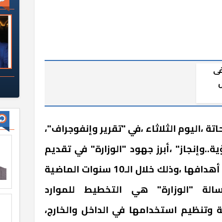
فى
ل
شترك
،اليوم الثلاثاء ،في "تقرير وإنفوجراف"،
ة..وإنجاز" ،أبرز جهود "الوزارة" في تقديم
الخدمات للمواطنين ،وتحقيق أهدافها ،وذلك خلال الـ10 سنوات الماضية
اً أن رسالة "الوزارة" هي التخطيط للموارد
ة وتنظيم استخدامها في الداخل والخارج،