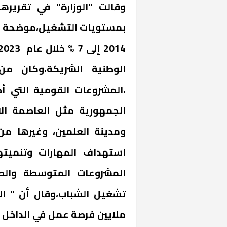
وقالت "الوزارة" في تقرير
الوطنية الشريكة،وكان م
،المشروعات القومية التي أ
الجمهورية مثل العاصمة الا
ومدينة العلمين، وغيرها من
خشبية بفناء
استهداف المهارات وتنميته
المشروعات المتوسطة والصغ
تشغيل الشباب،وقال أن " ال