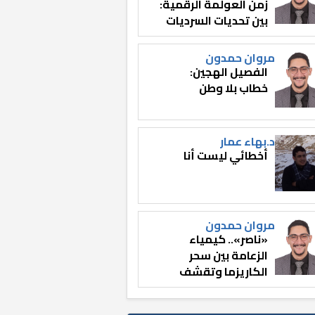
زمن العولمة الرقمية:
بين تحديات السرديات
وصناعة الوعي
مروان حمدون
الفصيل الهجين:
خطاب بلا وطن
د.بهاء عمار
أخطائي ليست أنا
مروان حمدون
«ناصر».. كيمياء
الزعامة بين سحر
الكاريزما وتقشف
الثائر