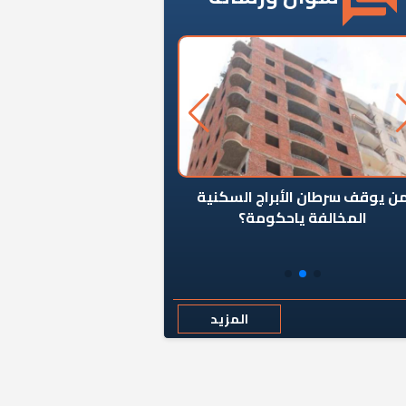
ن يوقف سرطان الأبراج السكنية
«المؤشر» يطرح السؤال ا
المخالفة ياحكومة؟
كان اختيار خريج معهد ال
رمضان وزيرًا للإسكان قرارًا
المزيد