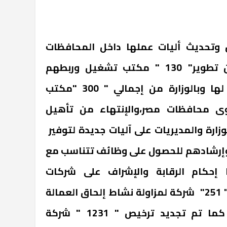
وتحديث أليات عملها داخل المحافظات
،أوضح "التقرير" الإنتهاء من تطوير" 130 " مكتب تشغيل وربطهم
إلكترونياً بالمديريات التابعة لها وبالوزارة من إجمالي " 300 "مكتب
 محافظات مصر،والإنتهاء من تأهيل
ارة والمديريات على آليات جديدة لتوفير
وإرشادهم للحصول على وظائف تتناسب مع
ا إحكام الرقابة والإشراف على شركات
التشغيل حيث الترخيص لعدد " 251" شركة لمزاولة نشاط إلحاق العمالة
المصرية بالعمل في الخارج كما تم تجديد ترخيص " 1231 " شركة