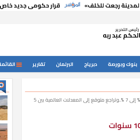
رجعت للخلف»
قرار حكومى جديد خاص بالمجلس
رئيس التحرير
لحكم عبد ربه
بنوك وبورصة
دبرياج
البرلمان
تقارير
القائمة
وزارة العمل : البطالة تنخفض من 13.3 % إلى 7 %..وتراجع متوقع إلى المعدلات العالمية بين 5