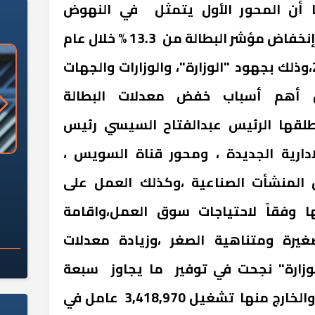
ها أن المحور الأول يتمثل في النهوض
بمستويات التشغيل،موضحةً إنخفاض مؤشر البطالة من 13.3 % خلال عام
2014 إلى 7 % خلال عام 2023،وذلك بجهود "الوزارة"، والوزارات والجهات
ن أهم أسباب خفض معدلات البطالة
طلقها الرئيس عبدالفتاح السيسي رئيس
دارية الجديدة ، ومحور قناة السويس ،
«وزارة الآثار»: العُثور على 10 توابيت
سلامة الغذاء: 285 ألف طن صادرات
 المنشأت الصناعية ،وكذلك العمل على
 مقبرة "باكي"
غذائية في أسبوع
ا وفقاً لاحتياجات سوق العمل،واقامة
يرة ومتناهية الصغر ،وزيادة معدلات
وزارة" نجحت في توفير ما يجاوز سبعة
ملايين فرصة عمل في الداخل والخارج منها تشغيل 3,418,970 عامل في