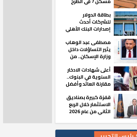
مسكن 7 في الطرح
الجديد
بطاقة الدولار
للشركات أحدث
إصدارات البنك الأهلي
المصري بالتعاون مع
مصطفى عبد الوهاب
ماستركارد
يثير التساؤلات داخل
وزارة الإسكان.. من
أين تأتيه كل هذه
أعلى شهادات الادخار
المناصب؟
السنوية في البنوك..
مقارنة العائد وأفضل
الخيارات
قفزة كبيرة بصناديق
الاستثمار خلال الربع
الثاني من عام 2026
رئيس التحرير