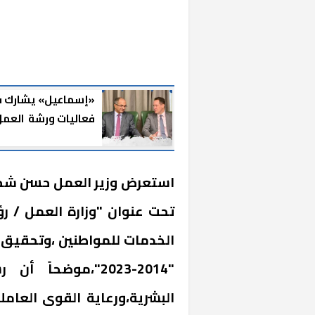
«إسماعيل» يشارك 
فعاليات ورشة العم
الخاصة بالتعاون الم
بين الإسكان والوكالة
الأمريكية للتنمية
استعرض وزير العمل حسن شحاتة 
تحت عنوان "وزارة العمل / رؤي
"2014-2023"،موضح
البشرية،ورعاية القوى العامل