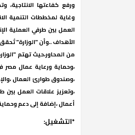
ورفع كفاءتها الانتاجية، و
وغاية لمخططات التنمية الاق
العمل بين طرفي العملية الإ
الأهداف ..وأن "الوزارة" تُح
من المحاور،حيث تهتم "الوزار
،وحماية ورعاية عمال مصر ف
،وصندوق طوارئ العمال ،والإست
،وتعزيز علاقات العمل بين ط
أعمال ،إضافة إلى دعم وحماية 
*التشغيل: