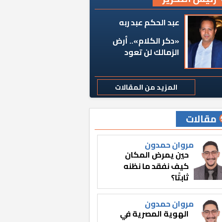
عبد الحكم عبد ربه
«دكر الكلام».. أرض
الزمالك لن تعود
المزيد من المقالات
مقالات
مروان حمدون
حين يمرض المكان
كيف نفقد ما نظنه
ثابتًا؟
مروان حمدون
الهوية المصرية في