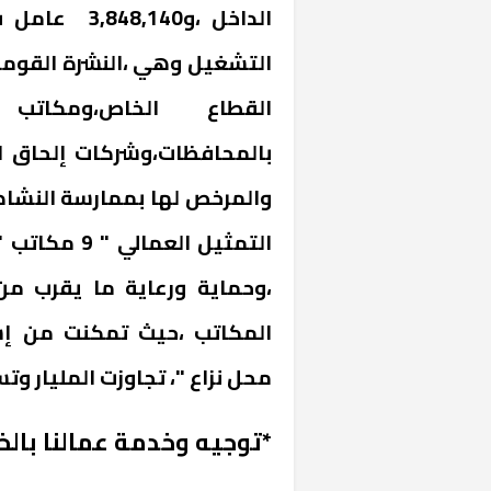
الداخل ،و40
التشغيل وهي ،النشرة القومية 
القطاع الخاص،ومكاتب
بالمحافظات،وشركات إلحاق ال
والمرخص لها بممارسة النشاط 
«المؤشر» يطرح 
التمثيل الع
كان اختيار خري
رمضان وزيرًا للإ
المكاتب ،حيث تمكنت من إس
محل نزاع "، تجاوزت المليار و
*توجيه وخدمة عمالنا بالخا