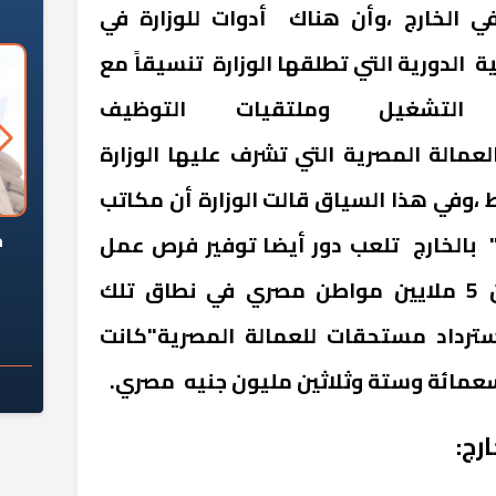
3,848,1 عامل في الخارج ،وأن هناك أدوات للوزارة في
الدورية التي تطلقها الوزارة تنسيقاً مع
 التشغيل وملتقيات التوظيف
عمالة المصرية التي تشرف عليها الوزارة
،وفي هذا السياق قالت الوزارة أن مكاتب
السؤال الصعب: هل
لماذا تخالف الشركات العقارية
م
مالي " 9 مكاتب " بالخارج تلعب دور أيضا توفير فرص عمل
ج معهد العاشر من
تعليمات الرئيس السيسي؟
،وحماية ورعاية ما يقرب من 5 ملايين مواطن مصري في نطاق تلك
سكان قرارًا صائبًا؟
ترداد مستحقات للعمالة المصرية"كانت
تسعمائة وستة وثلاثين مليون جنيه مصري.
رج: