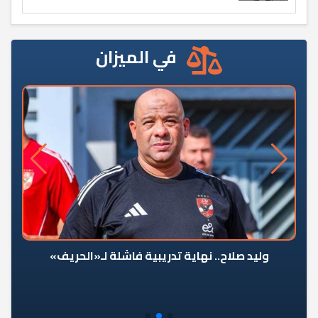
في الميزان
وليد صلاح.. نهاية تدريبية فاشلة لـ«الحريف»