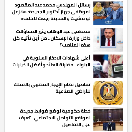
رسائل المهندس محمد عبد المقصود
لموظفي جهاز أكتوبر الجديدة: «هزعل
لو مشيت والمدينة رجعت للخلف»
مصطفى عبد الوهاب يثير التساؤلات
داخل وزارة الإسكان.. من أين تأتيه كل
هذه المناصب؟
أعلى شهادات الادخار السنوية في
البنوك.. مقارنة العائد وأفضل الخيارات
تفاصيل نظام الإيجار المنتهي بالتملك
للأراضي الصناعية
خطة حكومية لوضع ضوابط جديدة
لمواقع التواصل الاجتماعي.. تعرف
على التفاصيل