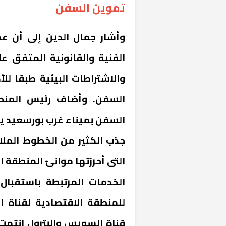
تموين السفن
وأشار جمال الدين إلى أن ع
الفنية والقانونية المتفق عل
والاشتراطات البيئية طبقا لل
السفن. وأضاف رئيس المنط
السفن بميناء غرب بورسعيد ير
جذب الكثير من الخطوط الملاح
التى أحرزتها موانئ المنطقة 
الخدمات المرتبطة باستقبال 
للمنطقة الاقتصادية لقناة 
قناة السويس والبترول انتهت م