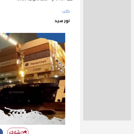
كتب
نور سيد
شارك