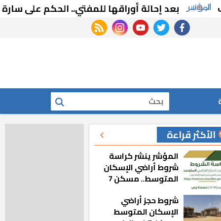
بعد إحالة أوراقها للمفتي.. الحكم على سارة خلي
rss feed
instagram
youtube
twitter
facebook
بحث
الأكثر قراءة
المؤشر ينشر كراسة
شروط أراضي الإسكان
المتوسط.. مسكن 7
شروط حجز أراضي
الإسكان المتوسط