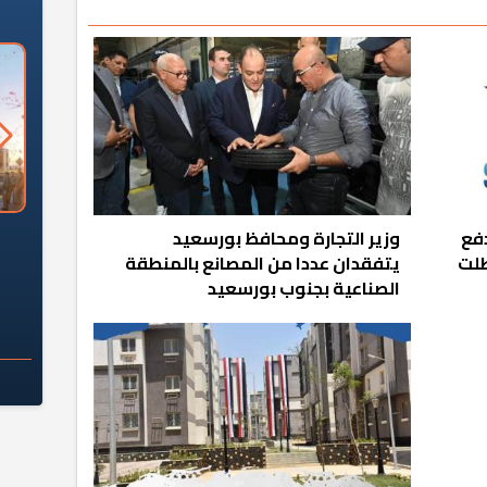
السؤال الصعب: هل
لماذا تخالف الشركات العقارية
م
فع
وزير التجارة ومحافظ بورسعيد
ج معهد العاشر من
تعليمات الرئيس السيسي؟
طلت
يتفقدان عددا من المصانع بالمنطقة
سكان قرارًا صائبًا؟
الصناعية بجنوب بورسعيد