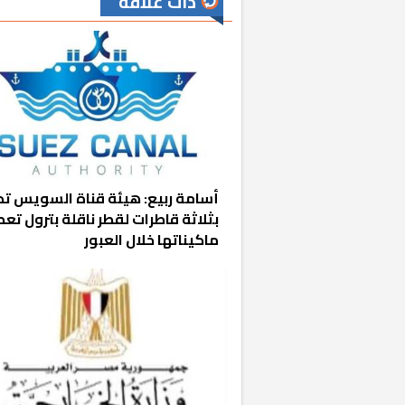
ذات علاقة
«المؤشر» يطرح 
أسامة ربيع: هيئة قناة السويس تد
كان اختيار خري
بثلاثة قاطرات لقطر ناقلة بترول تع
رمضان وزيرًا للإ
ماكيناتها خلال العبور