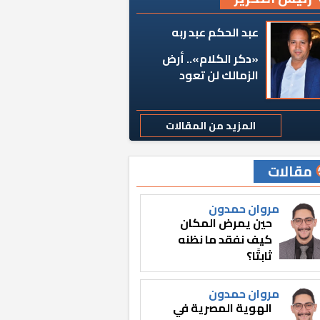
عبد الحكم عبد ربه
«دكر الكلام».. أرض
الزمالك لن تعود
المزيد من المقالات
مقالات
مروان حمدون
حين يمرض المكان
كيف نفقد ما نظنه
ثابتًا؟
مروان حمدون
الهوية المصرية في