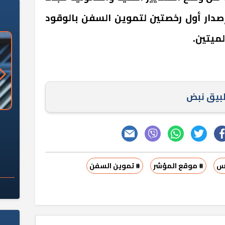
صدار أول رخصتين لتموين السفن بالوقود
لميتين.
طبيق نبض
«وزارة الآثار»: العُثور على 10 توابيت
سلامة الغذاء: 285 ألف طن صادرات
 مقبرة "باكي"
غذائية في أسبوع
يس
# موقع المؤشر
# تموين السفن