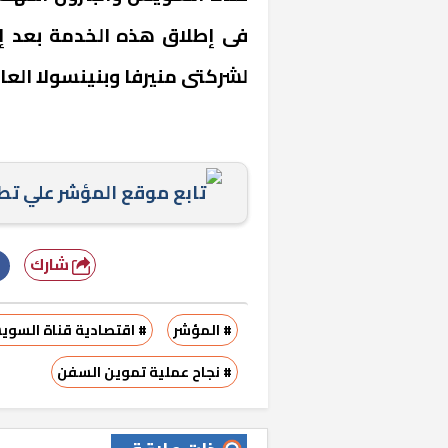
فى إطلاق هذه الخدمة بعد إ
لشركتى منيرفا وبنينسولا العا
تابع موقع المؤشر علي ت
خشبية بفناء
شارك
# المؤشر
# اقتصادية قناة السو
# نجاح عملية تموين السفن