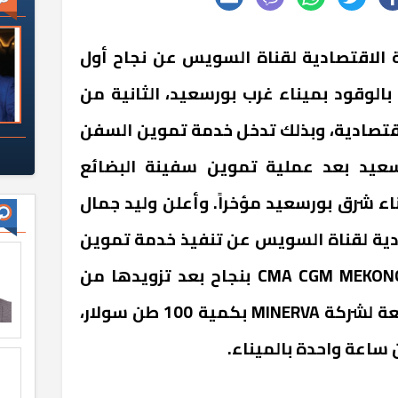
ة الاقتصادية لقناة السويس عن نجاح أول
الوقود بميناء غرب بورسعيد، الثانية من
قتصادية، وبذلك تدخل خدمة تموين السفن
رسعيد بعد عملية تموين سفينة البضائع
VALENCIA EAGLE بميناء شرق بورسعيد مؤخراً. وأعلن وليد جمال
دية لقناة السويس عن تنفيذ خدمة تموين
سفينة الحاويات العملاقة CMA CGM MEKONG بنجاح بعد تزويدها من
عائمة التموين KYTHIRA التابعة لشركة MINERVA بكمية 100 طن سولار،
ساعة واحدة بالميناء.