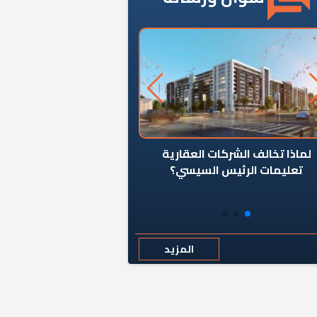
ن يوقف سرطان الأبراج السكنية
«المؤشر» يطرح السؤال ا
المخالفة ياحكومة؟
كان اختيار خريج معهد ال
رمضان وزيرًا للإسكان قرارًا
المزيد