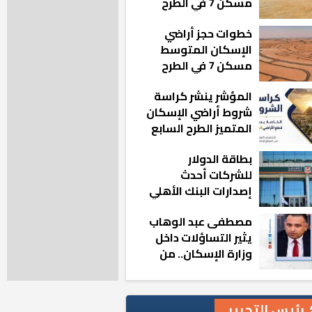
مسكن 7 في الطرح
الجديد
خطوات حجز أراضي
الإسكان المتوسط
مسكن 7 في الطرح
الجديد
المؤشر ينشر كراسة
شروط أراضي الإسكان
المتميز الطرح السابع
بطاقة الدولار
للشركات أحدث
إصدارات البنك الأهلي
المصري بالتعاون مع
مصطفى عبد الوهاب
ماستركارد
يثير التساؤلات داخل
وزارة الإسكان.. من
أين تأتيه كل هذه
المناصب؟
رئيس التحرير