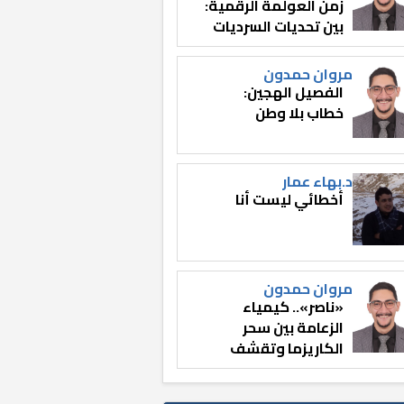
زمن العولمة الرقمية:
بين تحديات السرديات
وصناعة الوعي
مروان حمدون
الفصيل الهجين:
خطاب بلا وطن
د.بهاء عمار
أخطائي ليست أنا
مروان حمدون
«ناصر».. كيمياء
الزعامة بين سحر
الكاريزما وتقشف
الثائر