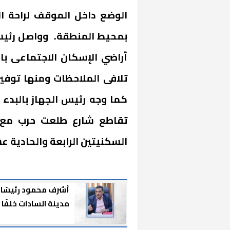
الوضع داخل الموقف لراحة ال
بمحيط المنطقة. وواصل رئيس 
تلافى الملاحظات ومنها توفي
كما وجه رئيس الجهاز بالبدء 
تقاطع شارع طلعت حرب مع ش
خشبية بفناء
السكنيتين الرابعة والحادية ع
أشرف محمود رئيسًا 
مدينة السادات خلفًا
للراحل رجب سالمان