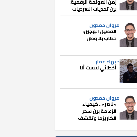
زمن العولمة الرقمية:
بين تحديات السرديات
وصناعة الوعي
مروان حمدون
الفصيل الهجين:
خطاب بلا وطن
د.بهاء عمار
أخطائي ليست أنا
مروان حمدون
«ناصر».. كيمياء
الزعامة بين سحر
الكاريزما وتقشف
الثائر