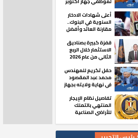
لموظفي جهاز أكتوبر
الجديدة: «هزعل لو
أعلى شهادات الادخار
مشيت والمدينة
السنوية في البنوك..
رجعت للخلف»
مقارنة العائد وأفضل
الخيارات
قفزة كبيرة بصناديق
الاستثمار خلال الربع
الثاني من عام 2026
حفل تكريم للمهندس
محمد عبد المقصود
في نهاية ولايته بجهاز
مدينة أكتوبر الجديدة
تفاصيل نظام الإيجار
المنتهي بالتملك
للأراضي الصناعية
رئيس التحرير