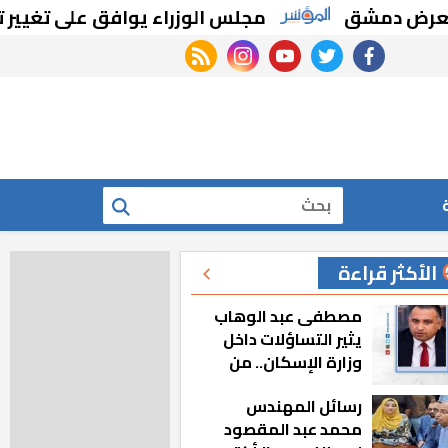
ق
مجلس الوزراء يوافق على تغيير تخصيص قط
rss feed
instagram
youtube
twitter
facebook
بحث
الأكثر قراءة
مصطفى عبد الوهاب
يثير التساؤلات داخل
وزارة الإسكان.. من
أين تأتيه كل هذه
رسائل المهندس
المناصب؟
محمد عبد المقصود