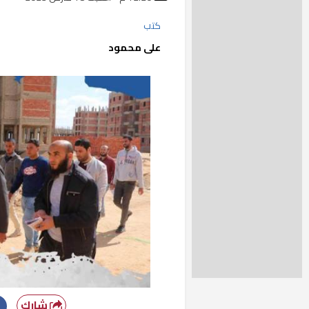
كتب
على محمود
شارك