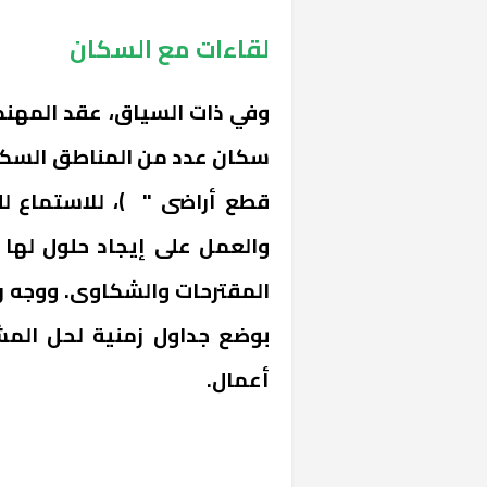
لقاءات مع السكان
وفي ذات السياق، عقد المهن
قطع أراضى " )، للاستماع ل
«المؤشر» يطرح 
والعمل على إيجاد حلول لها
كان اختيار خري
رمضان وزيرًا للإ
المقترحات والشكاوى. ووجه ر
بوضع جداول زمنية لحل المش
أعمال.