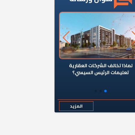
ن يوقف سرطان الأبراج السكنية
«المؤشر» يطرح السؤال ا
المخالفة ياحكومة؟
كان اختيار خريج معهد ال
رمضان وزيرًا للإسكان قرارًا
المزيد