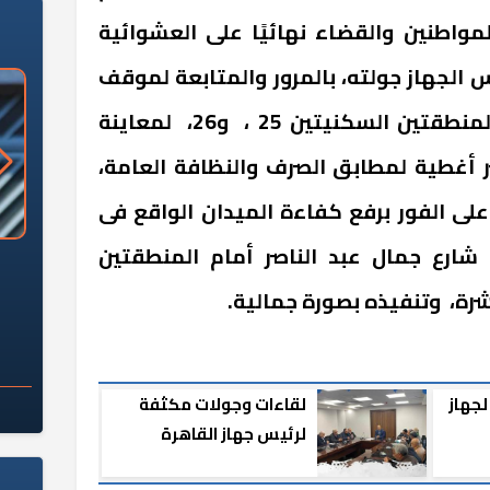
مواطنين والقضاء نهائيًا على العشوائية
الجهاز جولته، بالمرور والمتابعة لموقف
أراضي الإسكان الاجتماعى بالمنطقتين السكنيتين 25 ، و26، لمعاينة
ر أغطية لمطابق الصرف والنظافة العامة،
على الفور برفع كفاءة الميدان الواقع فى
ارع جمال عبد الناصر أمام المنطقتين
«وزارة الآثار»: العُثور على 10 توابيت
سلامة الغذاء: 285 ألف طن صادرات
 مقبرة "باكي"
غذائية في أسبوع
شرة، وتنفيذه بصورة جمالية.
لجهاز
لقاءات وجولات مكثفة
لرئيس جهاز القاهرة
الجديدة لدفع العمل