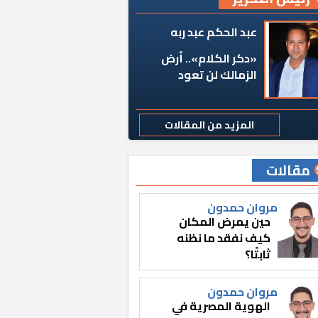
عبد الحكم عبد ربه
«دكر الكلام».. أرض
الزمالك لن تعود
المزيد من المقالات
مقالات
مروان حمدون
حين يمرض المكان
كيف نفقد ما نظنه
ثابتًا؟
مروان حمدون
الهوية المصرية في