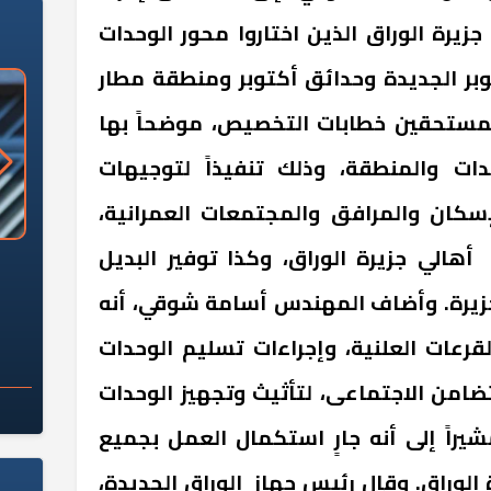
هالي جزيرة الوراق الذين اختاروا محور الوحدات
وبر الجديدة وحدائق أكتوبر ومنطقة مطار
المستحقين خطابات التخصيص، موضحاً بها
حدات والمنطقة، وذلك تنفيذاً لتوجيهات
لإسكان والمرافق والمجتمعات العمرانية،
أهالي جزيرة الوراق، وكذا توفير البديل
«وزارة الآثار»: العُثور على 10 توابيت
سلامة الغذاء: 285 ألف طن صادرات
 مقبرة "باكي"
غذائية في أسبوع
جزيرة. وأضاف المهندس أسامة شوقي، أنه
لقرعات العلنية، وإجراءات تسليم الوحدات
تضامن الاجتماعى، لتأثيث وتجهيز الوحدات
شيراً إلى أنه جارٍ استكمال العمل بجميع
ة الوراق. وقال رئيس جهاز الوراق الجديدة،