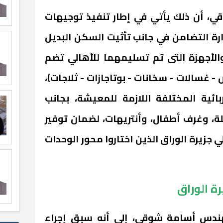
 أن ذلك يأتي في إطار تنفيذ توجيهات
ارة التضامن في جانب تأثيت السكن البديل
والأجهزة التى تم تسليمهما للأهالي تضم
 غسالات - سخانات - بوتاجازات - ثلاجات)،
ائية المختلفة اللازمة للمعيشة، بجانب
ة، وغرف أطفال، وأنتريهات، لضمان توفير
 جزيرة الوراق الذين اختاروا محور الوحدات
هندس أسامة شوقي، إلى أنه سبق إجراء