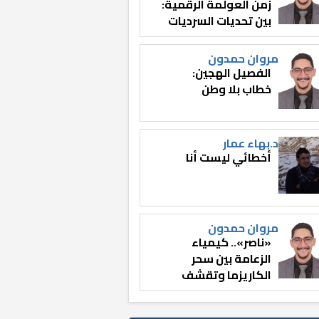
زمن العولمة الرقمية:
بين تحديات السرديات
وصناعة الوعي
مروان حمدون
الفصيل الهجين:
خطاب بلا وطن
د.بهاء عمار
أخطائي ليست أنا
مروان حمدون
«ناصر».. كيمياء
الزعامة بين سحر
الكاريزما وتقشف
الثائر