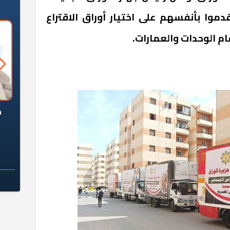
وا بأنفسهم على اختيار أوراق الاقتراع
م الوحدات والعمارات.
السؤال الصعب: هل
لماذا تخالف الشركات العقارية
م
ج معهد العاشر من
تعليمات الرئيس السيسي؟
سكان قرارًا صائبًا؟