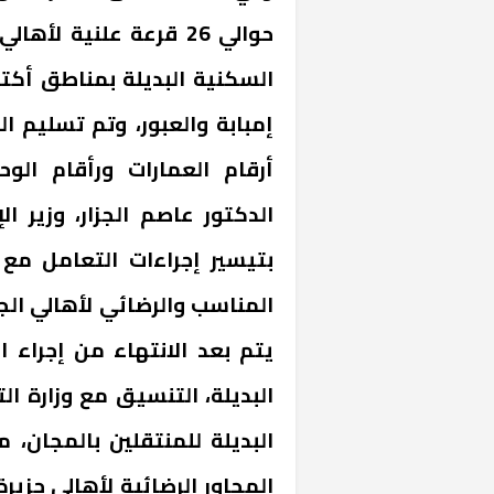
حوالي 26 قرعة علنية لأ
السكنية البديلة بمناطق أكت
إمبابة والعبور، وتم تسليم 
أرقام العمارات ورأقام الو
الدكتور عاصم الجزار، وزير ا
بتيسير إجراءات التعامل مع 
خشبية بفناء
المناسب والرضائي لأهالي ال
يتم بعد الانتهاء من إجراء ا
البديلة، التنسيق مع وزارة ال
البديلة للمنتقلين بالمجان، م
المحاور الرضائية لأهالي جزير