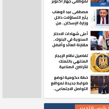
لموظفي جهاز أكتوبر
الجديدة: «هزعل لو
مصطفى عبد الوهاب
مشيت والمدينة
يثير التساؤلات داخل
رجعت للخلف»
وزارة الإسكان.. من
أين تأتيه كل هذه
أعلى شهادات الادخار
المناصب؟
السنوية في البنوك..
مقارنة العائد وأفضل
الخيارات
تفاصيل نظام الإيجار
المنتهي بالتملك
للأراضي الصناعية
خطة حكومية لوضع
ضوابط جديدة لمواقع
التواصل الاجتماعي..
تعرف على التفاصيل
رئيس التحرير