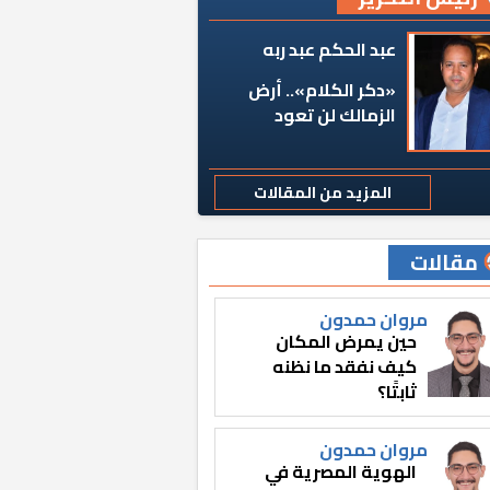
عبد الحكم عبد ربه
«دكر الكلام».. أرض
الزمالك لن تعود
المزيد من المقالات
مقالات
مروان حمدون
حين يمرض المكان
كيف نفقد ما نظنه
ثابتًا؟
مروان حمدون
الهوية المصرية في