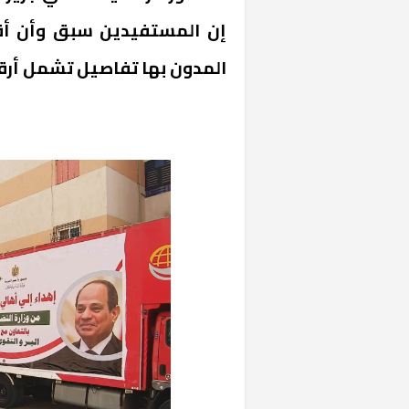
إن المستفيدين سبق وأن أقدم
المدون بها تفاصيل تشمل أرقا
«المؤشر» يطرح 
كان اختيار خري
رمضان وزيرًا للإ