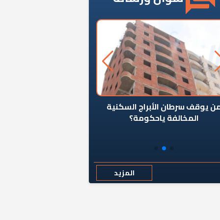
ن يوقف سرطان الأبراج السكنية
«المؤشر» يطرح السؤال ا
المخالفة ياحكومة؟
كان اختيار خريج معهد ال
رمضان وزيرًا للإسكان قرارًا
المزيد