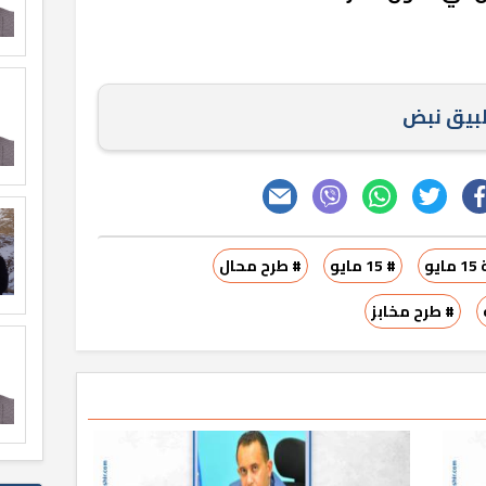
طبيق نبض
يو
# 15 مايو
# طرح محال
# طرح مخابز