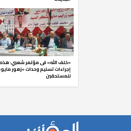
«خلف الله» فى مؤتمر شعبي: هذه
«المؤشر» يطرح 
إجراءات تسليم وحدات «زهور مايو»
كان اختيار خري
للمستحقين
رمضان وزيرًا للإ