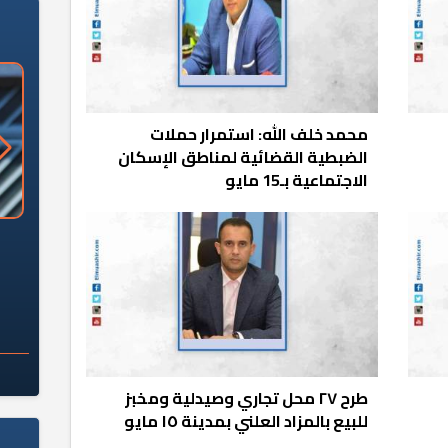
محمد خلف الله: استمرار حملات
الضبطية القضائية لمناطق الإسكان
الاجتماعية بـ15 مايو
«وزارة الآثار»: العُثور على 10 توابيت
سلامة الغذاء: 285 ألف طن صادرات
 مقبرة "باكي"
غذائية في أسبوع
طرح ٢٧ محل تجاري وصيدلية ومخبز
للبيع بالمزاد العلني بمدينة ١٥ مايو