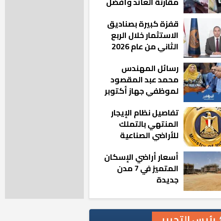
مقارنة العائد وأفضل
الخيارات
قفزة كبيرة بصناديق
الاستثمار خلال الربع
الثاني من عام 2026
رسائل المهندس
محمد عبد المقصود
لموظفي جهاز أكتوبر
الجديدة: «هزعل لو
تفاصيل نظام الإيجار
مشيت والمدينة
المنتهي بالتملك
رجعت للخلف»
للأراضي الصناعية
أسعار أراضي الإسكان
المتميز في 7 مدن
جديدة
رئيس التحرير