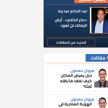
عبد الحكم عبد ربه
«دكر الكلام».. أرض
الزمالك لن تعود
المزيد من المقالات
مقالات
مروان حمدون
حين يمرض المكان
كيف نفقد ما نظنه
ثابتًا؟
مروان حمدون
الهوية المصرية في