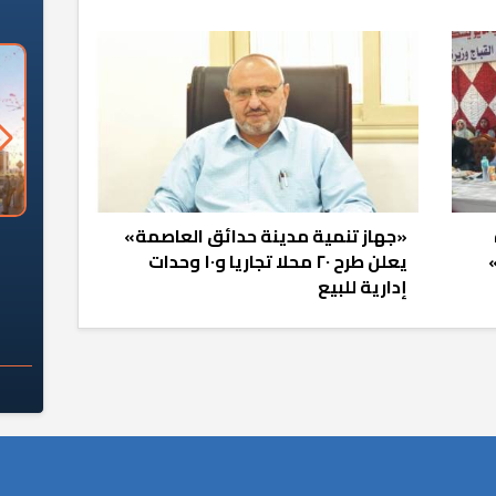
«جهاز تنمية مدينة حدائق العاصمة»
السؤال الصعب: هل
لماذا تخالف الشركات العقارية
م
يعلن طرح ٢٠ محلا تجاريا و١٠ وحدات
ج معهد العاشر من
تعليمات الرئيس السيسي؟
إدارية للبيع
سكان قرارًا صائبًا؟