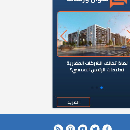
ن يوقف سرطان الأبراج السكنية
«المؤشر» يطرح السؤال ا
المخالفة ياحكومة؟
كان اختيار خريج معهد ال
رمضان وزيرًا للإسكان قرارًا
المزيد
rss feed
instagram
youtube
twitter
FACEBOOK