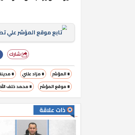
تابع موقع المؤشر علي ت
شارك
# المؤشر
# مزاد علني
# مدينة 15 ما
# موقع المؤشر
# محمد خلف الله
ذات علاقة