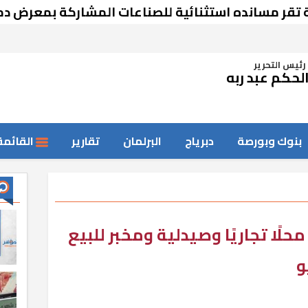
سانده استثنائية للصناعات المشاركة بمعرض دمشق
رئيس التحرير
لحكم عبد ربه
بنوك وبورصة
دبرياج
البرلمان
تقارير
القائمة
حمد خلف الله: طرح 27 محلًا تجاريًا وصيدلية ومخبر للبيع