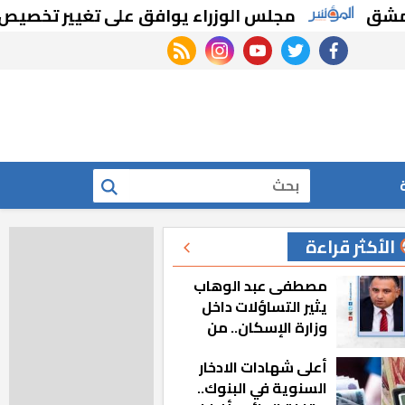
مجلس الوزراء يوافق على تغيير تخصيص قطع أ
rss feed
instagram
youtube
twitter
facebook
بحث
الأكثر قراءة
مصطفى عبد الوهاب
يثير التساؤلات داخل
وزارة الإسكان.. من
أين تأتيه كل هذه
أعلى شهادات الادخار
المناصب؟
السنوية في البنوك..