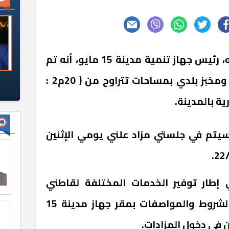
أكد المهندس محمد خلف الله، رئيس جهاز تنمية مدينة 15 مايو، أنه تم
طرح 27 محلاً تجارياً وصيدلية ومخبز بلدي بمساحات تتراوح من ( 20م2 :
 سيتم في جلستي مزاد علني يومي الإثنين
إطار توفير الخدمات المختلفة لقاطني
المدينة، وتم إتاحة كراسات الشروط والمواصفات بمقر جهاز مدينة 15
 في دخول المزادات.