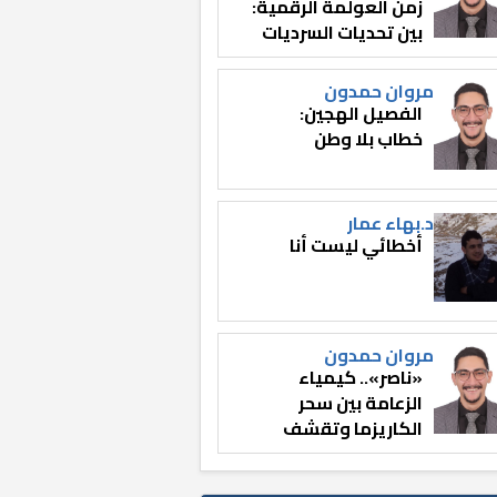
زمن العولمة الرقمية:
بين تحديات السرديات
وصناعة الوعي
مروان حمدون
الفصيل الهجين:
خطاب بلا وطن
د.بهاء عمار
أخطائي ليست أنا
مروان حمدون
«ناصر».. كيمياء
الزعامة بين سحر
الكاريزما وتقشف
الثائر