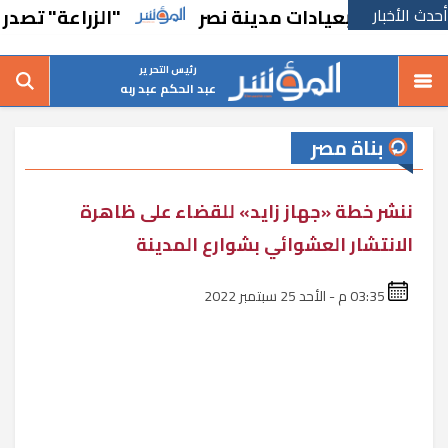
أحدث الأخبار
يض بعيادات مدينة نصر
"الزراعة" تصدر 712 ترخيص تشغيل جديد لمشروعات الثروة الحيوانية والداجنة
رئيس التحرير
عبد الحكم عبد ربه
بناة مصر
ننشر خطة «جهاز زايد» للقضاء على ظاهرة
الانتشار العشوائي بشوارع المدينة
03:35 م - الأحد 25 سبتمبر 2022