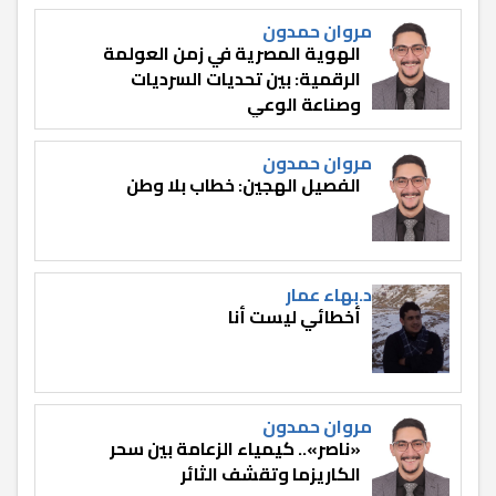
مروان حمدون
الهوية المصرية في زمن العولمة
الرقمية: بين تحديات السرديات
وصناعة الوعي
مروان حمدون
الفصيل الهجين: خطاب بلا وطن
د.بهاء عمار
أخطائي ليست أنا
مروان حمدون
«ناصر».. كيمياء الزعامة بين سحر
الكاريزما وتقشف الثائر