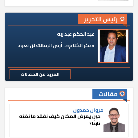
رئيس التحرير
عبد الحكم عبد ربه
«دكر الكلام».. أرض الزمالك لن تعود
المزيد من المقالات
مقالات
مروان حمدون
حين يمرض المكان كيف نفقد ما نظنه
ثابتًا؟