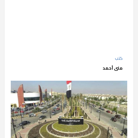
كتب
منى أحمد