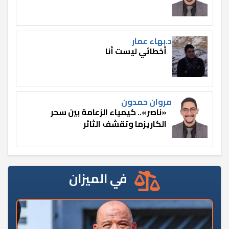
د.بهاء عمار
أخطائي ليست أنا
مروان حمدون
«ناصر».. كيمياء الزعامة بين سحر
الكاريزما وتقشف الثائر
في الميزان