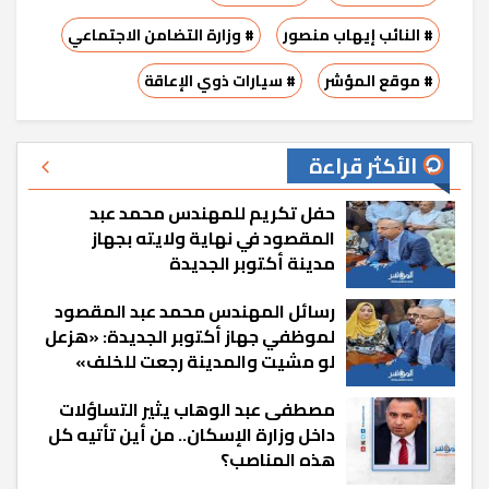
# النائب إيهاب منصور
# وزارة التضامن الاجتماعي
# موقع المؤشر
# سيارات ذوي الإعاقة
الأكثر قراءة
حفل تكريم للمهندس محمد عبد
المقصود في نهاية ولايته بجهاز
مدينة أكتوبر الجديدة
رسائل المهندس محمد عبد المقصود
لموظفي جهاز أكتوبر الجديدة: «هزعل
لو مشيت والمدينة رجعت للخلف»
مصطفى عبد الوهاب يثير التساؤلات
داخل وزارة الإسكان.. من أين تأتيه كل
هذه المناصب؟