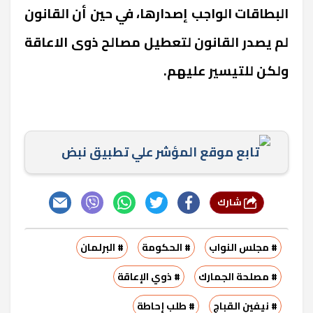
البطاقات الواجب إصدارها، في حين أن القانون
لم يصدر القانون لتعطيل مصالح ذوى الاعاقة
ولكن للتيسير عليهم.
تابع موقع المؤشر علي تطبيق نبض
شارك
# مجلس النواب
# الحكومة
# البرلمان
# مصلحة الجمارك
# ذوي الإعاقة
# نيفين القباج
# طلب إحاطة