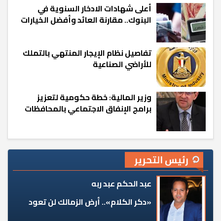
أعلى شهادات الادخار السنوية في
البنوك.. مقارنة العائد وأفضل الخيارات
تفاصيل نظام الإيجار المنتهي بالتملك
للأراضي الصناعية
وزير المالية: خطة حكومية لتعزيز
برامج الإنفاق الاجتماعي بالمحافظات
رئيس التحرير
عبد الحكم عبد ربه
«دكر الكلام».. أرض الزمالك لن تعود