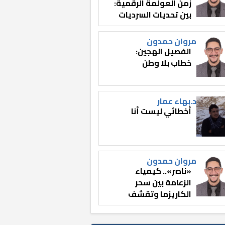
زمن العولمة الرقمية:
بين تحديات السرديات
وصناعة الوعي
مروان حمدون
الفصيل الهجين:
خطاب بلا وطن
د.بهاء عمار
أخطائي ليست أنا
مروان حمدون
«ناصر».. كيمياء
الزعامة بين سحر
الكاريزما وتقشف
الثائر