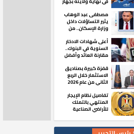
في نهاية ولايته بجهاز
مدينة أكتوبر الجديدة
مصطفى عبد الوهاب
يثير التساؤلات داخل
وزارة الإسكان.. من
أين تأتيه كل هذه
أعلى شهادات الادخار
المناصب؟
السنوية في البنوك..
مقارنة العائد وأفضل
الخيارات
قفزة كبيرة بصناديق
الاستثمار خلال الربع
الثاني من عام 2026
تفاصيل نظام الإيجار
المنتهي بالتملك
للأراضي الصناعية
رئيس التحرير