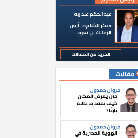
عبد الحكم عبد ربه
«دكر الكلام».. أرض
الزمالك لن تعود
المزيد من المقالات
مقالات
مروان حمدون
حين يمرض المكان
كيف نفقد ما نظنه
ثابتًا؟
مروان حمدون
الهوية المصرية في