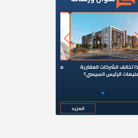
ن يوقف سرطان الأبراج السكنية
«المؤشر» يطرح السؤال ا
المخالفة ياحكومة؟
كان اختيار خريج معهد ال
رمضان وزيرًا للإسكان قرارًا
المزيد