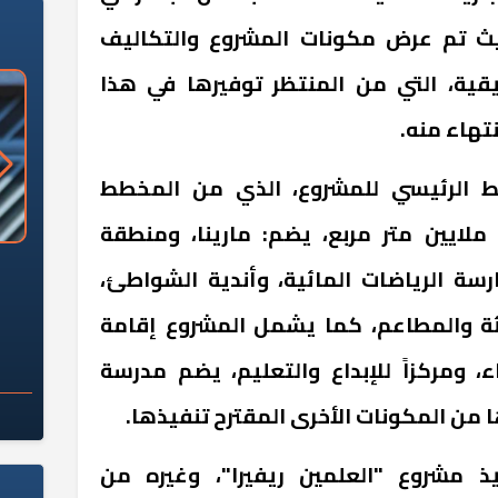
ث تم عرض مكونات المشروع والتكاليف
قية، التي من المنتظر توفيرها في هذا
نتهاء منه.
طط الرئيسي للمشروع، الذي من المخطط
تنفيذه على مساحة نحو 10 ملايين متر مربع، يضم: مارينا، ومنطقة
«وزارة الآثار»: العُثور على 10 توابيت
سلامة الغذاء: 285 ألف طن صادرات
رسة الرياضات المائية، وأندية الشواطئ،
 مقبرة "باكي"
غذائية في أسبوع
زئة والمطاعم، كما يشمل المشروع إقامة
 ومركزاً للإبداع والتعليم، يضم مدرسة
 من المكونات الأخرى المقترح تنفيذها.
ذ مشروع "العلمين ريفيرا"، وغيره من