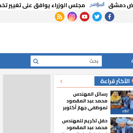
شق
مجلس الوزراء يوافق على تغيير تخصيص ق
rss feed
instagram
youtube
twitter
facebook
بحث
الأكثر قراءة
رسائل المهندس
محمد عبد المقصود
لموظفي جهاز أكتوبر
الجديدة: «هزعل لو
حفل تكريم للمهندس
مشيت والمدينة
محمد عبد المقصود
رجعت للخلف»