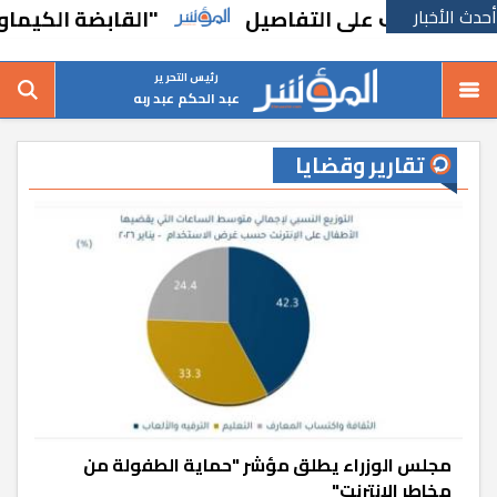
أحدث الأخبار
على التفاصيل
"القابضة الكيماوية" تستهدف 30 مليار جنيه إيرادات
رئيس التحرير
عبد الحكم عبد ربه
تقارير وقضايا
مجلس الوزراء يطلق مؤشر "حماية الطفولة من
مخاطر الإنترنت"