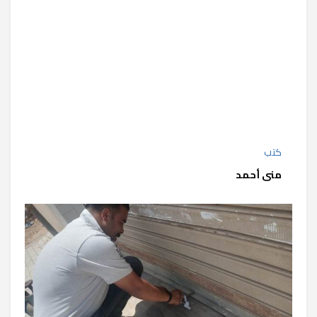
كتب
منى أحمد