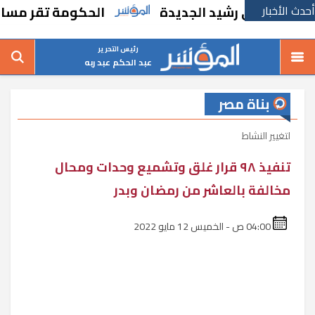
دة
أحدث الأخبار
الحكومة تقر مسانده استثنائية للصناعا
رئيس التحرير
عبد الحكم عبد ربه
بناة مصر
لتغيير النشاط
تنفيذ ٩٨ قرار غلق وتشميع وحدات ومحال
مخالفة بالعاشر من رمضان وبدر
04:00 ص - الخميس 12 مايو 2022