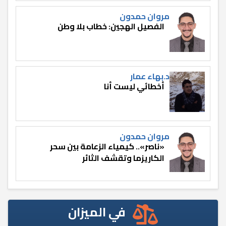
مروان حمدون
الفصيل الهجين: خطاب بلا وطن
د.بهاء عمار
أخطائي ليست أنا
مروان حمدون
«ناصر».. كيمياء الزعامة بين سحر
الكاريزما وتقشف الثائر
في الميزان