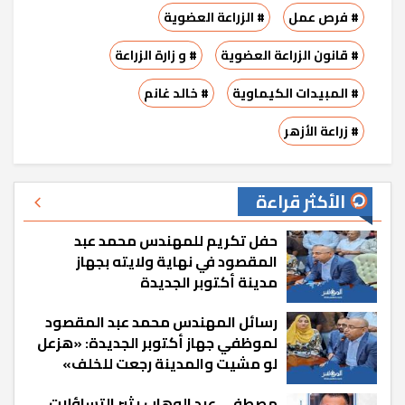
# فرص عمل
# الزراعة العضوية
# قانون الزراعة العضوية
# و زارة الزراعة
# المبيدات الكيماوية
# خالد غانم
# زراعة الأزهر
الأكثر قراءة
حفل تكريم للمهندس محمد عبد
المقصود في نهاية ولايته بجهاز
مدينة أكتوبر الجديدة
رسائل المهندس محمد عبد المقصود
لموظفي جهاز أكتوبر الجديدة: «هزعل
لو مشيت والمدينة رجعت للخلف»
مصطفى عبد الوهاب يثير التساؤلات