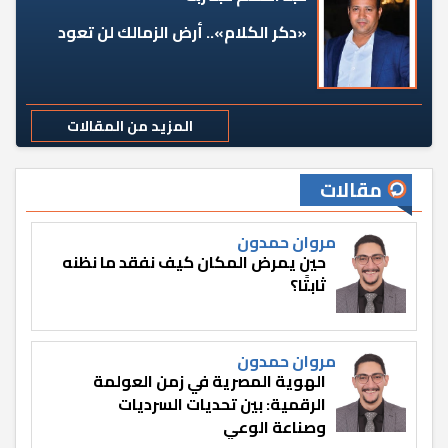
«دكر الكلام».. أرض الزمالك لن تعود
المزيد من المقالات
مقالات
مروان حمدون
حين يمرض المكان كيف نفقد ما نظنه
ثابتًا؟
مروان حمدون
الهوية المصرية في زمن العولمة
الرقمية: بين تحديات السرديات
وصناعة الوعي