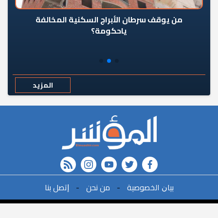
من يوقف سرطان الأبراج السكنية المخالفة
«ال
ياحكومة؟
مع
المزيد
rss feed
instagram
youtube
twitter
FACEBOOK
r
ﺑﻴﺎﻥ اﻟﺨﺼﻮﺻﻴﺔ
-
ﻣﻦ ﻧﺤﻦ
-
ﺇﺗﺼﻞ ﺑﻨﺎ
البحث
©2021All Rights Reserved. | Powered By