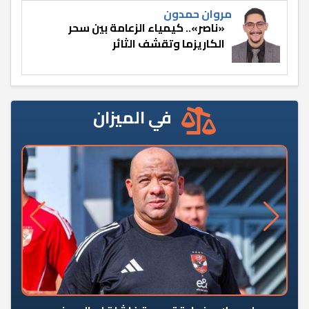
مروان حمدون
«ناصر».. كيمياء الزعامة بين سحر
الكاريزما وتقشف الثائر
في الميزان