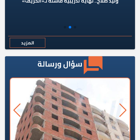
وليد صلاح.. نهاية تدريبية فاشلة لـ«الحريف»
المزيد
سؤال ورسالة