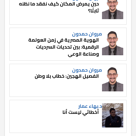
حين يمرض المكان كيف نفقد ما نظنه
ثابتًا؟
مروان حمدون
الهوية المصرية في زمن العولمة
الرقمية: بين تحديات السرديات
وصناعة الوعي
مروان حمدون
الفصيل الهجين: خطاب بلا وطن
د.بهاء عمار
أخطائي ليست أنا