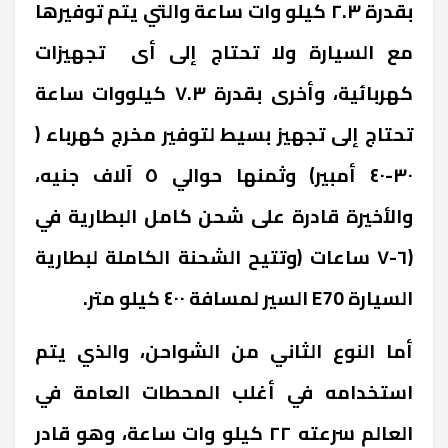
بقدرة ٢.٣ كيلو وات ساعة والتي يتم توفيرها
مع السيارة ولا تحتاج إلى أى تجهيزات
كهربائية، وأخرى بقدرة ٧.٣ كيلووات ساعة
تحتاج إلى تجهيز بسيط لتوفير مخرج كهرباء (
٣٠-٤٠ أمبير) وثمنها حوالي ٥ آلاف جنيه،
والأخيرة قادرة على شحن كامل البطارية في
(٦-٧ ساعات (وتتيح الشحنة الكاملة لبطارية
السيارة
E70
السير لمسافة ٤٠٠ كيلو متر.
أما النوع الثاني من الشواحن، والذي يتم
استخدامه في أغلب المحطات العامة في
العالم سرعته ٢٢ كيلو وات ساعة، وهو قادر