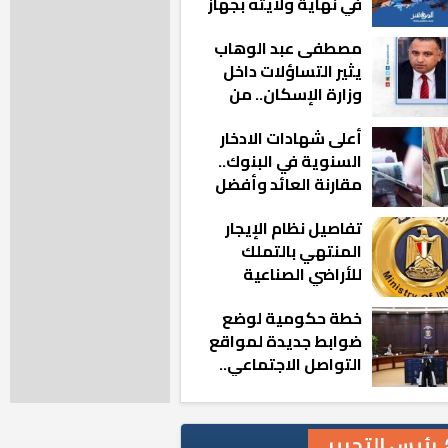
في نهاية ولايته بجهاز
مدينة أكتوبر الجديدة
مصطفى عبد الوهاب
يثير التساؤلات داخل
وزارة الإسكان.. من
أين تأتيه كل هذه
أعلى شهادات الادخار
المناصب؟
السنوية في البنوك..
مقارنة العائد وأفضل
الخيارات
تفاصيل نظام الإيجار
المنتهي بالتملك
للأراضي الصناعية
خطة حكومية لوضع
ضوابط جديدة لمواقع
التواصل الاجتماعي..
تعرف على التفاصيل
رئيس التحرير