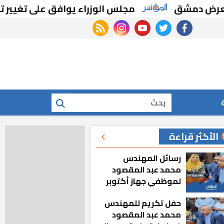
دمشق
مجلس الوزراء يوافق على تغيير تخصيص 
rss feed
instagram
youtube
twitter
facebook
بحث
الأكثر قراءة
رسائل المهندس
محمد عبد المقصود
لموظفي جهاز أكتوبر
الجديدة: «هزعل لو
حفل تكريم للمهندس
مشيت والمدينة
محمد عبد المقصود
رجعت للخلف»