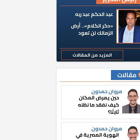
عبد الحكم عبد ربه
«دكر الكلام».. أرض
الزمالك لن تعود
المزيد من المقالات
مقالات
مروان حمدون
حين يمرض المكان
كيف نفقد ما نظنه
ثابتًا؟
مروان حمدون
الهوية المصرية في