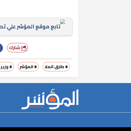
تابع موقع المؤشر علي ت
شارك
# طارق الملا
# المؤشر
# وزير 