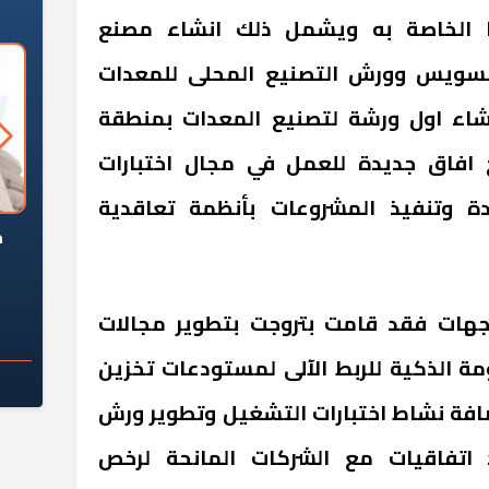
يا الخاصة به ويشمل ذلك انشاء مصنع
السويس وورش التصنيع المحلى للمعدات
نشاء اول ورشة لتصنيع المعدات بمنطقة
 افاق جديدة للعمل في مجال اختبارات
ة وتنفيذ المشروعات بأنظمة تعاقدية
السؤال الصعب: هل
لماذا تخالف الشركات العقارية
م
ج معهد العاشر من
تعليمات الرئيس السيسي؟
سكان قرارًا صائبًا؟
وجهات فقد قامت بتروجت بتطوير مجالات
ة الذكية للربط الآلى لمستودعات تخزين
افة نشاط اختبارات التشغيل وتطوير ورش
اتفاقيات مع الشركات المانحة لرخص