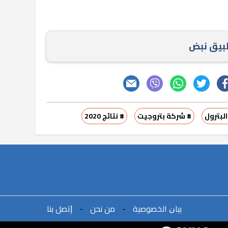
طبيق نبض
البترول
# شركة بتروجيت
# نتائج 2020
ﺑﻴﺎﻥ اﻟﺨﺼﻮﺻﻴﺔ
-
ﻣﻦ ﻧﺤﻦ
-
ﺇﺗﺼﻞ ﺑﻨﺎ