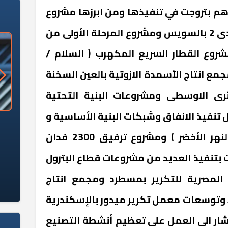
اهم بتروجت في تنفيذها ومن ابرزها مشروع
ازدواج نفق الشهيد احمد حمدى 2 بالسويس ومشروع المرحلة الأولى من
مشروع القطار السريع المكهرب ( السلام /
ع انتاج الأسمدة الازوتية بالعين السخنة
رى الاوسطى ومشروعات البنية التحتية
ل تنفيذ الانفاق وشبكات البنية الأساسية و
«وزارة الآثار»: العُثور على 10 توابيت
سلامة الغذاء: 285 ألف طن صادرات
 مقبرة "باكي"
غذائية في أسبوع
منطقة الحدائق المركزية ( النهر الأخضر ) ومشروع ترفيق 2300 فدان
 بتنفيذ العديد من مشروعات قطاع البترول
المصرية للتكرير بمسطرد ومجمع انتاج
ط وتوسعات معمل تكرير ميدور بالإسكندرية
أشار الى العمل على تعظيم أنشطة التصنيع