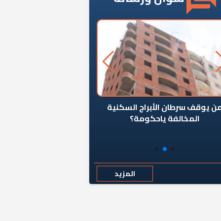
ن يوقف سرطان الأبراج السكنية
«المؤشر» يطرح السؤال ا
المخالفة ياحكومة؟
كان اختيار خريج معهد ال
رمضان وزيرًا للإسكان قرارًا
المزيد