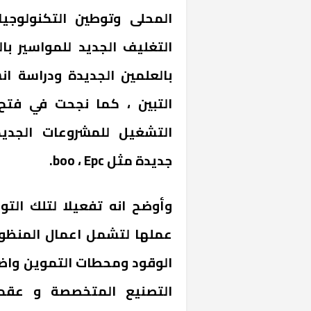
المحلى وتوطين التكنولوج
التغليف الجديد للمواسير ب
بالعلمين الجديدة ودراسة ا
التبين ، كما نجحت في فتح
التشغيل للمشروعات الجديد
«المؤشر» يطرح 
جديدة مثل boo ، Epc.
كان اختيار خري
رمضان وزيرًا للإ
وأوضح انه تفعيلا لتلك الت
عملها لتشمل اعمال المنظوم
الوقود ومحطات التموين واض
التصنيع المتخصصة و عقد 