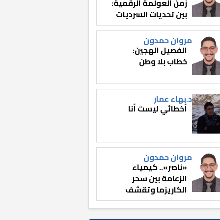
زمن العولمة الرقمية:
بين تحديات السرديات
وصناعة الوعي
مروان حمدون
الفصيل الهجين:
خطاب بلا وطن
د.بهاء عمار
أخطائي ليست أنا
مروان حمدون
«ناصر».. كيمياء
الزعامة بين سحر
الكاريزما وتقشف
الثائر