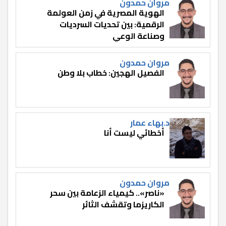
مروان حمدون
الهوية المصرية في زمن العولمة
الرقمية: بين تحديات السرديات
وصناعة الوعي
مروان حمدون
الفصيل الهجين: خطاب بلا وطن
د.بهاء عمار
أخطائي ليست أنا
مروان حمدون
«ناصر».. كيمياء الزعامة بين سحر
الكاريزما وتقشف الثائر