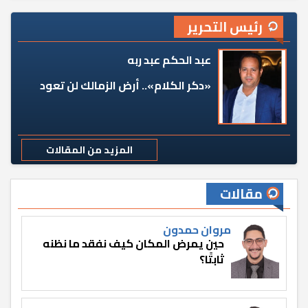
رئيس التحرير
عبد الحكم عبد ربه
«دكر الكلام».. أرض الزمالك لن تعود
المزيد من المقالات
مقالات
مروان حمدون
حين يمرض المكان كيف نفقد ما نظنه
ثابتًا؟