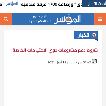
أحدث الأخبار
افة 1700 غرفة فندقية
مجموعة “Hirdaramani Group” السريلانكية للملابس تتوسع في السو
رئيس التحرير
عبد الحكم عبد ربه
الأخبار
شروط دعم مشروعات ذوي الاحتياجات الخاصة
01:49 ص - الإثنين 12 أبريل 2021