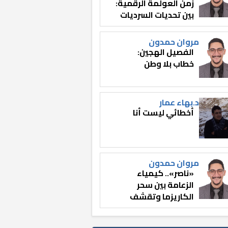
زمن العولمة الرقمية:
بين تحديات السرديات
وصناعة الوعي
مروان حمدون
الفصيل الهجين:
خطاب بلا وطن
د.بهاء عمار
أخطائي ليست أنا
مروان حمدون
«ناصر».. كيمياء
الزعامة بين سحر
الكاريزما وتقشف
الثائر