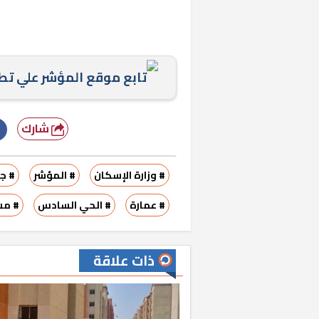
تابع موقع المؤشر علي ت
شارك
# وزارة الإسكان
# المؤشر
# جه
# عمارة
# الحي السادس
# مس
ذات علاقة