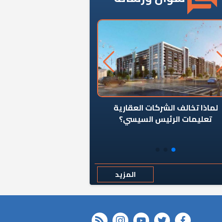
ن يوقف سرطان الأبراج السكنية
«المؤشر» يطرح السؤال ا
المخالفة ياحكومة؟
كان اختيار خريج معهد ال
رمضان وزيرًا للإسكان قرارًا
المزيد
rss feed
instagram
youtube
twitter
FACEBOOK