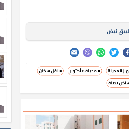
طبيق نبض
از المدينة
# مدينة 6 أكتوبر
# نقل سكان
اكن بديلة