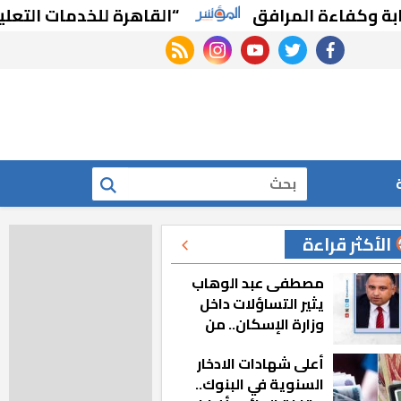
فاءة المرافق
“القاهرة للخدمات التعليمية” ت
rss feed
instagram
youtube
twitter
facebook
بحث
الأكثر قراءة
مصطفى عبد الوهاب
يثير التساؤلات داخل
وزارة الإسكان.. من
أين تأتيه كل هذه
أعلى شهادات الادخار
المناصب؟
السنوية في البنوك..