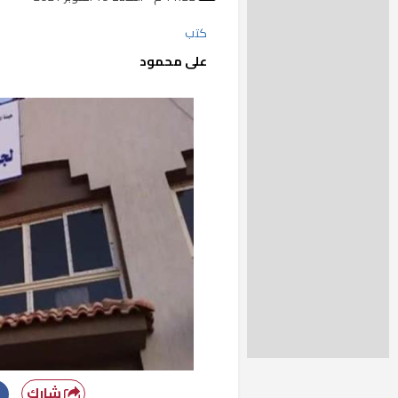
كتب
على محمود
شارك