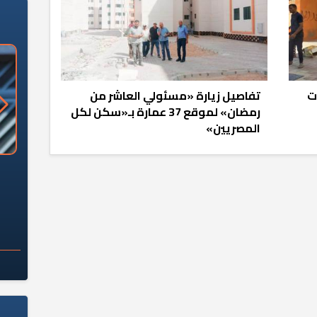
ات
تفاصيل زيارة «مسئولي العاشر من
رمضان» لموقع 37 عمارة بـ«سكن لكل
المصريين»
«وزارة الآثار»: العُثور على 10 توابيت
سلامة الغذاء: 285 ألف طن صادرات
 مقبرة "باكي"
غذائية في أسبوع