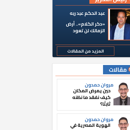
عبد الحكم عبد ربه
«دكر الكلام».. أرض
الزمالك لن تعود
المزيد من المقالات
مقالات
مروان حمدون
حين يمرض المكان
كيف نفقد ما نظنه
ثابتًا؟
مروان حمدون
الهوية المصرية في