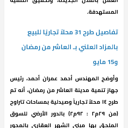
المستهدفة.
تفاصيل طرح 31 محلاً تجاريًا للبيع
بالمزاد العلني بـ العاشر من رمضان
و15 مايو
وأوضح المهندس أحمد عمران أحمد، رئيس
جهاز تنمية مدينة العاشر من رمضان، أنه تم
طرح ١٤ محلاً تجارياً وصيدلية بمساحات تتراوح
(من ٢٩م٢ : ٩٢م٢) بالدور الأرضي للسوق
الملحق بها مبنى الشهر العقاري بالمحور