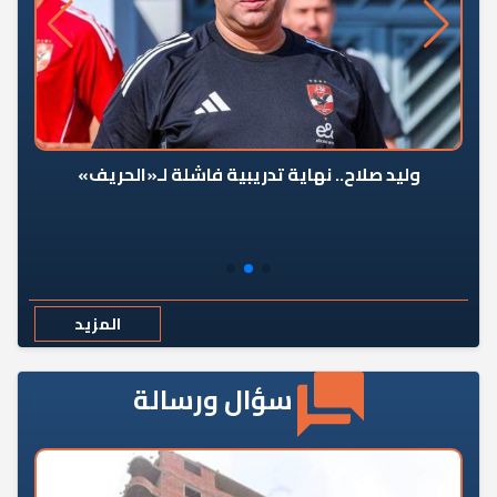
وليد صلاح.. نهاية تدريبية فاشلة لـ«الحريف»
المزيد
سؤال ورسالة