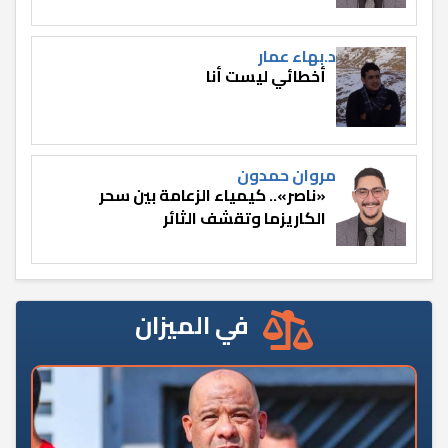
د.بهاء عمار
أخطائي ليست أنا
مروان حمدون
«ناصر».. كيمياء الزعامة بين سحر
الكاريزما وتقشف الثائر
في الميزان