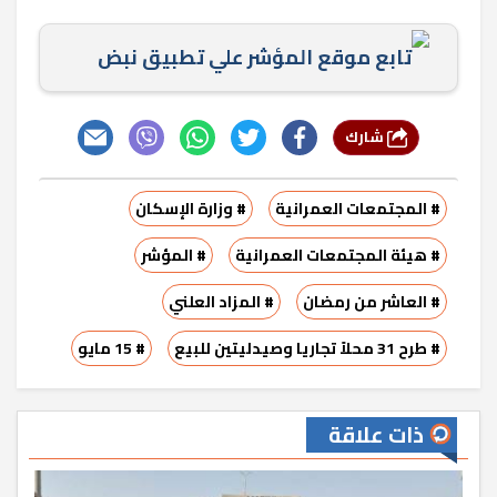
تابع موقع المؤشر علي تطبيق نبض
شارك
# المجتمعات العمرانية
# وزارة الإسكان
# هيئة المجتمعات العمرانية
# المؤشر
# العاشر من رمضان
# المزاد العلني
# طرح 31 محلاً تجاريا وصيدليتين للبيع
# 15 مايو
ذات علاقة