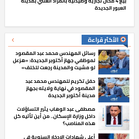
بيع 4 محال تجارية وصيدلية بالمزاد العلني بمدينة
العبور الجديدة
الأكثر قراءة
رسائل المهندس محمد عبد المقصود
لموظفي جهاز أكتوبر الجديدة: «هزعل
لو مشيت والمدينة رجعت للخلف»
حفل تكريم للمهندس محمد عبد
المقصود في نهاية ولايته بجهاز
مدينة أكتوبر الجديدة
مصطفى عبد الوهاب يثير التساؤلات
داخل وزارة الإسكان.. من أين تأتيه كل
هذه المناصب؟
أعلى شهادات الادخار السنوية في