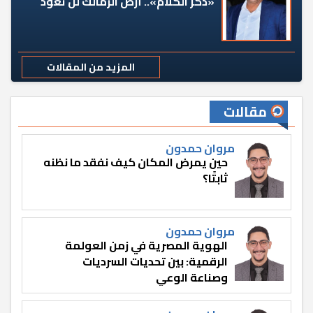
«دكر الكلام».. أرض الزمالك لن تعود
المزيد من المقالات
مقالات
مروان حمدون
حين يمرض المكان كيف نفقد ما نظنه
ثابتًا؟
مروان حمدون
الهوية المصرية في زمن العولمة
الرقمية: بين تحديات السرديات
وصناعة الوعي