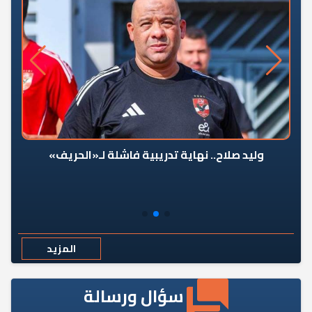
وليد صلاح.. نهاية تدريبية فاشلة لـ«الحريف»
المزيد
سؤال ورسالة