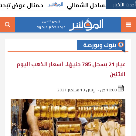
أحدث الأخبار
 بالساحل الشمالي
د.منال عوض تبحث مطالب 
رئيس التحرير
عبد الحكم عبد ربه
بنوك وبورصة
عيار 21 يسجل 785 جنيهًا.. أسعار الذهب اليوم
الاثنين
10:03 ص - الإثنين 13 سبتمبر 2021