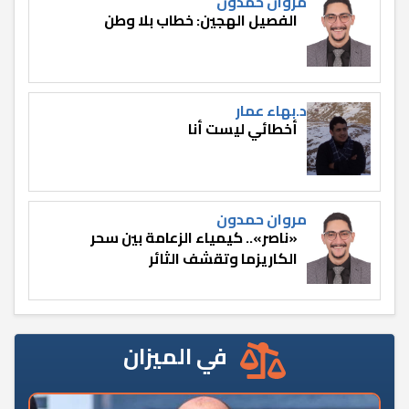
مروان حمدون
الفصيل الهجين: خطاب بلا وطن
د.بهاء عمار
أخطائي ليست أنا
مروان حمدون
«ناصر».. كيمياء الزعامة بين سحر
الكاريزما وتقشف الثائر
في الميزان