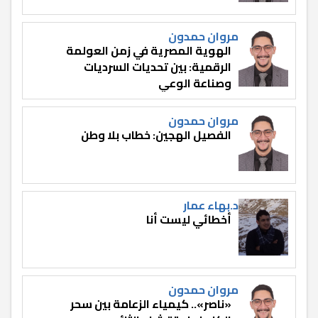
مروان حمدون
الهوية المصرية في زمن العولمة
الرقمية: بين تحديات السرديات
وصناعة الوعي
مروان حمدون
الفصيل الهجين: خطاب بلا وطن
د.بهاء عمار
أخطائي ليست أنا
مروان حمدون
«ناصر».. كيمياء الزعامة بين سحر