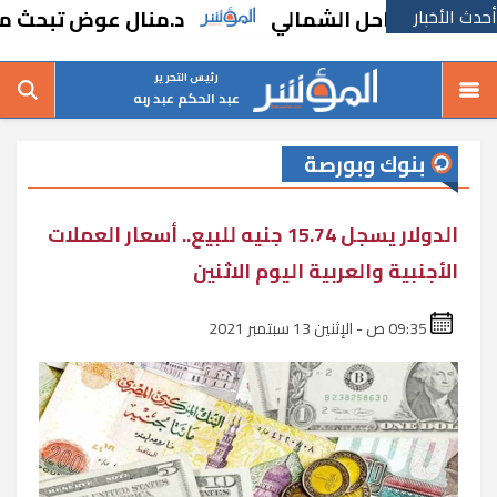
أحدث الأخبار
الساحل الشمالي
د.منال عوض تبحث مطالب ا
رئيس التحرير
عبد الحكم عبد ربه
بنوك وبورصة
الدولار يسجل 15.74 جنيه للبيع.. أسعار العملات
الأجنبية والعربية اليوم الاثنين
09:35 ص - الإثنين 13 سبتمبر 2021